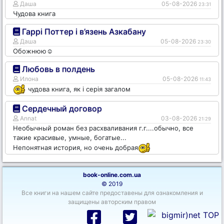
Даша
05-08-2026
23:31
Чудова книга
Гаррі Поттер і в’язень Азкабану
Даша
05-08-2026
23:30
Обожнюю☺️
Любовь в полдень
Илона
05-08-2026
11:43
чудова книга, як і серія загалом
Сердечный договор
Annat
03-08-2026
21:29
Необычный роман без расхваливания г.г....обычно, все
такие красивые, умные, богатые...
Непонятная история, но очень добрая
book-online.com.ua
© 2019
Все книги на нашем сайте предоставены для ознакомления и
защищены авторским правом