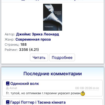
Джеймс Эрика Леонард
Автор:
Современная проза
Жанр:
188
Страниц:
3356 (4.21)
Рейтинг:
Читать
Подробнее
Последние комментарии
Одинокий волк
Annat
06-08-2026
00:00
Гг. тупой, но оптимизм г.героини украсил роман
Гаррі Поттер і Таємна кімната