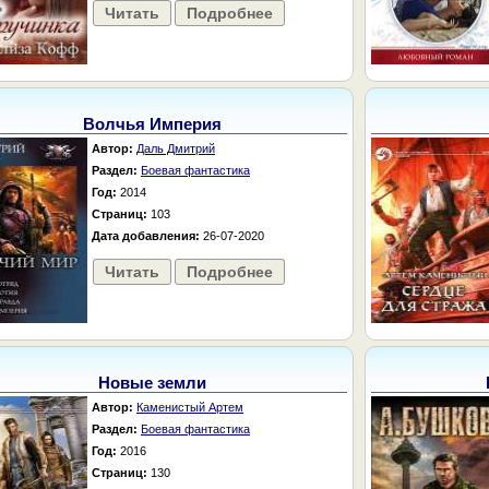
Читать
Подробнее
Волчья Империя
Автор:
Даль Дмитрий
Раздел:
Боевая фантастика
Год:
2014
Страниц:
103
Дата добавления:
26-07-2020
Читать
Подробнее
Новые земли
Автор:
Каменистый Артем
Раздел:
Боевая фантастика
Год:
2016
Страниц:
130