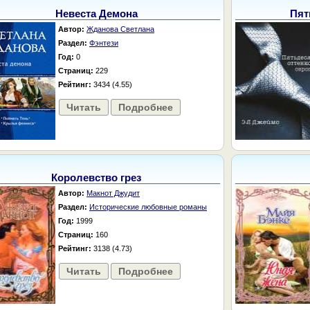
Невеста Демона
Пят
Автор:
Жданова Светлана
Раздел:
Фэнтези
Год:
0
Страниц:
229
Рейтинг:
3434 (4.55)
Читать
Подробнее
Королевство грез
Автор:
Макнот Джудит
Раздел:
Исторические любовные романы
Год:
1999
Страниц:
160
Рейтинг:
3138 (4.73)
Читать
Подробнее