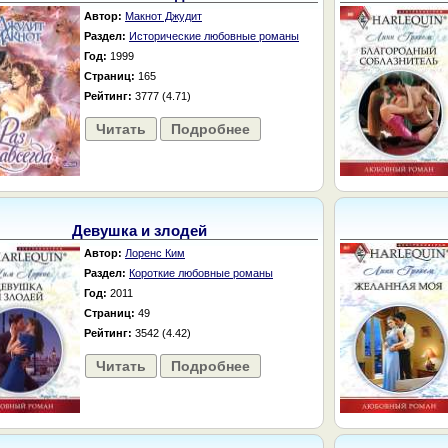
Автор:
Макнот Джудит
Раздел:
Исторические любовные романы
Год:
1999
Страниц:
165
Рейтинг:
3777 (4.71)
Читать
Подробнее
Девушка и злодей
Автор:
Лоренс Ким
Раздел:
Короткие любовные романы
Год:
2011
Страниц:
49
Рейтинг:
3542 (4.42)
Читать
Подробнее