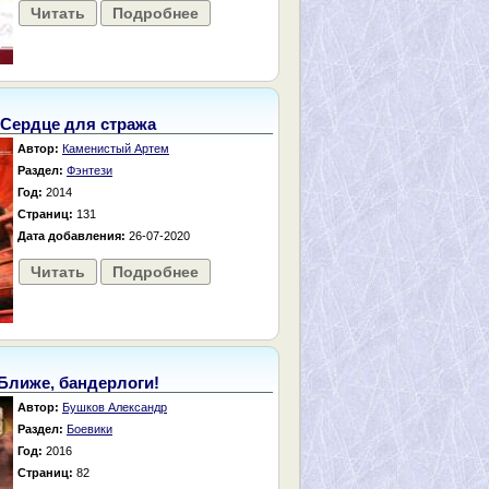
Читать
Подробнее
Сердце для стража
Автор:
Каменистый Артем
Раздел:
Фэнтези
Год:
2014
Страниц:
131
Дата добавления:
26-07-2020
Читать
Подробнее
Ближе, бандерлоги!
Автор:
Бушков Александр
Раздел:
Боевики
Год:
2016
Страниц:
82