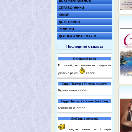
ДОКУМЕНТАЛЬНОЕ
СПРАВОЧНИКИ
ЮМОР
ДОМ, СЕМЬЯ
РЕЛИГИЯ
ДЕЛОВАЯ ЛИТЕРАТУРА
Последние отзывы
Одинокий волк
Гг. тупой, но оптимизм г.героини
украсил роман
>>>>>
Гаррі Поттер і Таємна кімната
Чудова книга
>>>>>
Гаррі Поттер і в’язень Азкабану
Обожнюю☺️
>>>>>
Любовь в полдень
чудова книга, як і серія