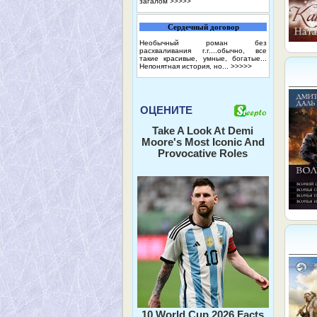
загалом
>>>>>
Сердечный договор
Необычный роман без
расхваливания г.г....обычно, все
такие красивые, умные, богатые...
Непонятная история, но...
>>>>>
ОЦЕНИТЕ
Take A Look At Demi
Moore's Most Iconic And
Provocative Roles
10 World Cup 2026 Facts