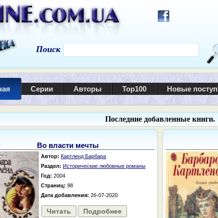
Поиск
ная
Серии
Авторы
Top100
Новые посту
Последние добавленные книги.
Во власти мечты
Автор:
Картленд Барбара
Раздел:
Исторические любовные романы
Год:
2004
Страниц:
98
Дата добавления:
26-07-2020
Читать
Подробнее