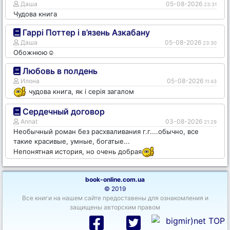
Даша
05-08-2026
23:31
Чудова книга
Гаррі Поттер і в’язень Азкабану
Даша
05-08-2026
23:30
Обожнюю☺️
Любовь в полдень
Илона
05-08-2026
11:43
чудова книга, як і серія загалом
Сердечный договор
Annat
03-08-2026
21:29
Необычный роман без расхваливания г.г....обычно, все
такие красивые, умные, богатые...
Непонятная история, но очень добрая
book-online.com.ua
© 2019
Все книги на нашем сайте предоставены для ознакомления и
защищены авторским правом