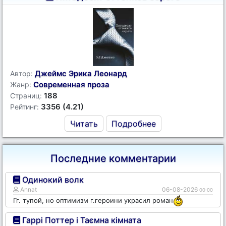
Джеймс Эрика Леонард
Автор:
Современная проза
Жанр:
188
Страниц:
3356 (4.21)
Рейтинг:
Читать
Подробнее
Последние комментарии
Одинокий волк
Annat
06-08-2026
00:00
Гг. тупой, но оптимизм г.героини украсил роман
Гаррі Поттер і Таємна кімната