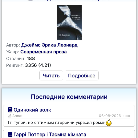
Джеймс Эрика Леонард
Автор:
Современная проза
Жанр:
188
Страниц:
3356 (4.21)
Рейтинг:
Читать
Подробнее
Последние комментарии
Одинокий волк
Annat
06-08-2026
00:00
Гг. тупой, но оптимизм г.героини украсил роман
Гаррі Поттер і Таємна кімната