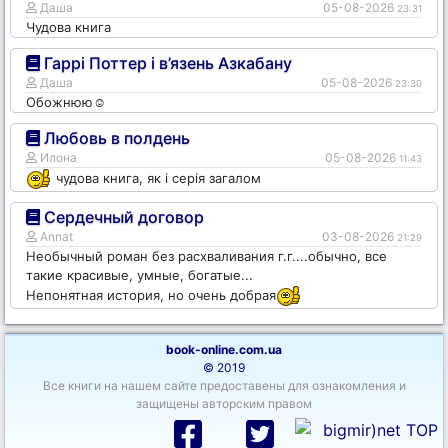
Даша
05-08-2026
23:31
Чудова книга
Гаррі Поттер і в’язень Азкабану
Даша
05-08-2026
23:30
Обожнюю☺️
Любовь в полдень
Илона
05-08-2026
11:43
чудова книга, як і серія загалом
Сердечный договор
Annat
03-08-2026
21:29
Необычный роман без расхваливания г.г....обычно, все
такие красивые, умные, богатые...
Непонятная история, но очень добрая
book-online.com.ua
© 2019
Все книги на нашем сайте предоставены для ознакомления и
защищены авторским правом