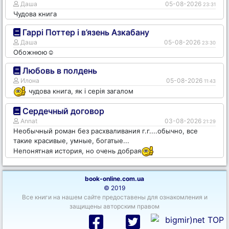
Даша
05-08-2026
23:31
Чудова книга
Гаррі Поттер і в’язень Азкабану
Даша
05-08-2026
23:30
Обожнюю☺️
Любовь в полдень
Илона
05-08-2026
11:43
чудова книга, як і серія загалом
Сердечный договор
Annat
03-08-2026
21:29
Необычный роман без расхваливания г.г....обычно, все
такие красивые, умные, богатые...
Непонятная история, но очень добрая
book-online.com.ua
© 2019
Все книги на нашем сайте предоставены для ознакомления и
защищены авторским правом