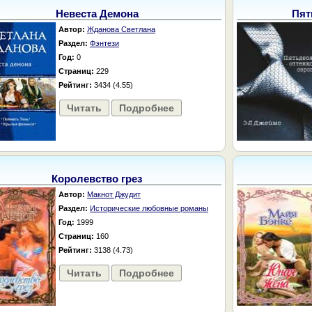
Невеста Демона
Пят
Автор:
Жданова Светлана
Раздел:
Фэнтези
Год:
0
Страниц:
229
Рейтинг:
3434 (4.55)
Читать
Подробнее
Королевство грез
Автор:
Макнот Джудит
Раздел:
Исторические любовные романы
Год:
1999
Страниц:
160
Рейтинг:
3138 (4.73)
Читать
Подробнее