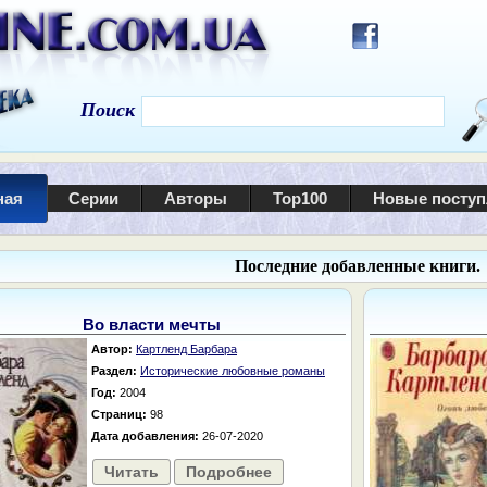
Поиск
ная
Серии
Авторы
Top100
Новые посту
Последние добавленные книги.
Во власти мечты
Автор:
Картленд Барбара
Раздел:
Исторические любовные романы
Год:
2004
Страниц:
98
Дата добавления:
26-07-2020
Читать
Подробнее