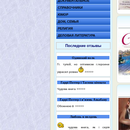
ДОКУМЕНТАЛЬНОЕ
СПРАВОЧНИКИ
ЮМОР
ДОМ, СЕМЬЯ
РЕЛИГИЯ
ДЕЛОВАЯ ЛИТЕРАТУРА
Последние отзывы
Одинокий волк
Гг. тупой, но оптимизм г.героини
украсил роман
>>>>>
Гаррі Поттер і Таємна кімната
Чудова книга
>>>>>
Гаррі Поттер і в’язень Азкабану
Обожнюю☺️
>>>>>
Любовь в полдень
чудова книга, як і серія