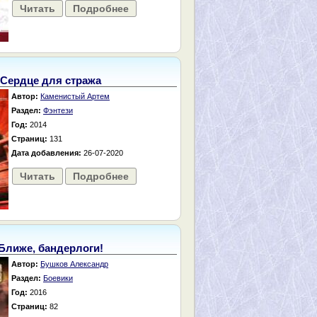
Читать
Подробнее
Сердце для стража
Автор:
Каменистый Артем
Раздел:
Фэнтези
Год:
2014
Страниц:
131
Дата добавления:
26-07-2020
Читать
Подробнее
Ближе, бандерлоги!
Автор:
Бушков Александр
Раздел:
Боевики
Год:
2016
Страниц:
82