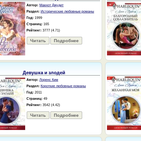
Автор:
Макнот Джудит
Раздел:
Исторические любовные романы
Год:
1999
Страниц:
165
Рейтинг:
3777 (4.71)
Читать
Подробнее
Девушка и злодей
Автор:
Лоренс Ким
Раздел:
Короткие любовные романы
Год:
2011
Страниц:
49
Рейтинг:
3542 (4.42)
Читать
Подробнее