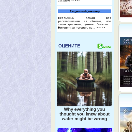
загалом
>>>>>
Сердечный договор
Необычный роман без
расхваливания г.г....обычно, все
такие красивые, умные, богатые...
Непонятная история, но...
>>>>>
ОЦЕНИТЕ
Why everything you
thought you knew about
water might be wrong