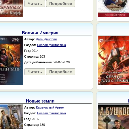
Читать
Подробнее
Волчья Империя
Автор:
Даль Дмитрий
Раздел:
Боевая фантастика
Год:
2014
Страниц:
103
Дата добавления:
26-07-2020
Читать
Подробнее
Новые земли
Автор:
Каменистый Артем
Раздел:
Боевая фантастика
Год:
2016
Страниц:
130