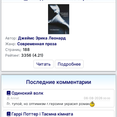
Джеймс Эрика Леонард
Автор:
Современная проза
Жанр:
188
Страниц:
3356 (4.21)
Рейтинг:
Читать
Подробнее
Последние комментарии
Одинокий волк
Annat
06-08-2026
00:00
Гг. тупой, но оптимизм г.героини украсил роман
Гаррі Поттер і Таємна кімната