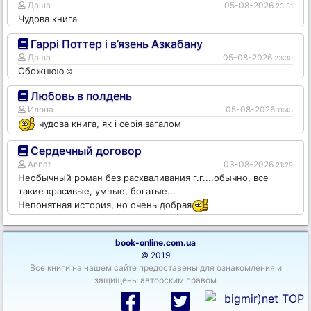
Даша
05-08-2026
23:31
Чудова книга
Гаррі Поттер і в’язень Азкабану
Даша
05-08-2026
23:30
Обожнюю☺️
Любовь в полдень
Илона
05-08-2026
11:43
чудова книга, як і серія загалом
Сердечный договор
Annat
03-08-2026
21:29
Необычный роман без расхваливания г.г....обычно, все
такие красивые, умные, богатые...
Непонятная история, но очень добрая
book-online.com.ua
© 2019
Все книги на нашем сайте предоставены для ознакомления и
защищены авторским правом