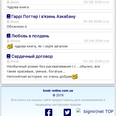
Даша
05-08-2026
23:31
Чудова книга
Гаррі Поттер і в’язень Азкабану
Даша
05-08-2026
23:30
Обожнюю☺️
Любовь в полдень
Илона
05-08-2026
11:43
чудова книга, як і серія загалом
Сердечный договор
Annat
03-08-2026
21:29
Необычный роман без расхваливания г.г....обычно, все
такие красивые, умные, богатые...
Непонятная история, но очень добрая
book-online.com.ua
© 2019
Все книги на нашем сайте предоставены для ознакомления и
защищены авторским правом