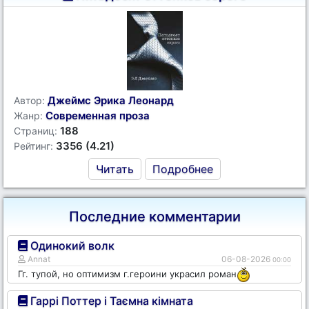
Джеймс Эрика Леонард
Автор:
Современная проза
Жанр:
188
Страниц:
3356 (4.21)
Рейтинг:
Читать
Подробнее
Последние комментарии
Одинокий волк
Annat
06-08-2026
00:00
Гг. тупой, но оптимизм г.героини украсил роман
Гаррі Поттер і Таємна кімната