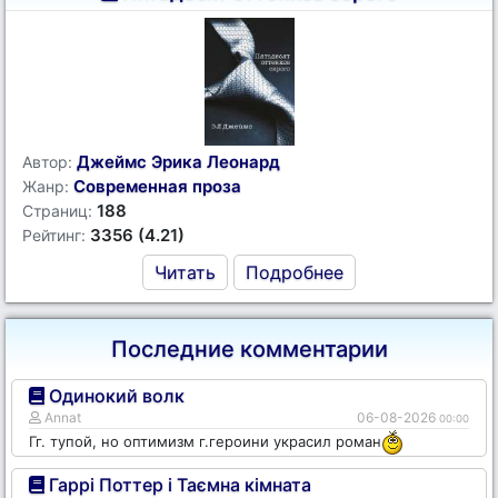
Джеймс Эрика Леонард
Автор:
Современная проза
Жанр:
188
Страниц:
3356 (4.21)
Рейтинг:
Читать
Подробнее
Последние комментарии
Одинокий волк
Annat
06-08-2026
00:00
Гг. тупой, но оптимизм г.героини украсил роман
Гаррі Поттер і Таємна кімната