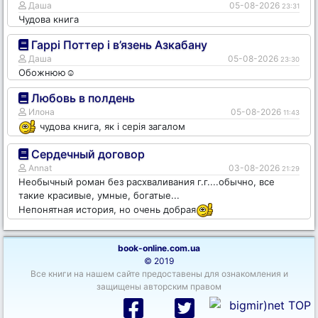
Даша
05-08-2026
23:31
Чудова книга
Гаррі Поттер і в’язень Азкабану
Даша
05-08-2026
23:30
Обожнюю☺️
Любовь в полдень
Илона
05-08-2026
11:43
чудова книга, як і серія загалом
Сердечный договор
Annat
03-08-2026
21:29
Необычный роман без расхваливания г.г....обычно, все
такие красивые, умные, богатые...
Непонятная история, но очень добрая
book-online.com.ua
© 2019
Все книги на нашем сайте предоставены для ознакомления и
защищены авторским правом