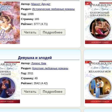
Автор:
Макнот Джудит
Раздел:
Исторические любовные романы
Год:
1999
Страниц:
165
Рейтинг:
3777 (4.71)
Читать
Подробнее
Девушка и злодей
Автор:
Лоренс Ким
Раздел:
Короткие любовные романы
Год:
2011
Страниц:
49
Рейтинг:
3542 (4.42)
Читать
Подробнее