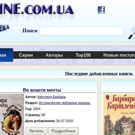
Поиск
ная
Серии
Авторы
Top100
Новые посту
Последние добавленные книги.
Во власти мечты
Автор:
Картленд Барбара
Раздел:
Исторические любовные романы
Год:
2004
Страниц:
98
Дата добавления:
26-07-2020
Читать
Подробнее