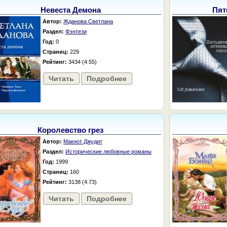
Невеста Демона
Пят
Автор:
Жданова Светлана
Раздел:
Фэнтези
Год:
0
Страниц:
229
Рейтинг:
3434 (4.55)
Читать
Подробнее
Королевство грез
Автор:
Макнот Джудит
Раздел:
Исторические любовные романы
Год:
1999
Страниц:
160
Рейтинг:
3138 (4.73)
Читать
Подробнее