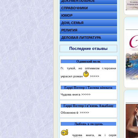
ДОКУМЕНТАЛЬНОЕ
СПРАВОЧНИКИ
ЮМОР
ДОМ, СЕМЬЯ
РЕЛИГИЯ
ДЕЛОВАЯ ЛИТЕРАТУРА
Последние отзывы
Одинокий волк
Гг. тупой, но оптимизм г.героини
украсил роман
>>>>>
Гаррі Поттер і Таємна кімната
Чудова книга
>>>>>
Гаррі Поттер і в’язень Азкабану
Обожнюю☺️
>>>>>
Любовь в полдень
чудова книга, як і серія