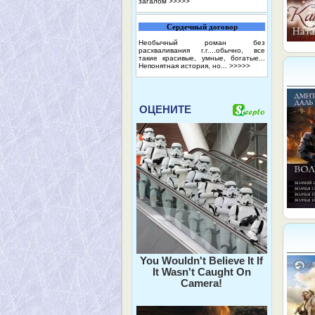
загалом
>>>>>
Сердечный договор
Необычный роман без
расхваливания г.г....обычно, все
такие красивые, умные, богатые...
Непонятная история, но...
>>>>>
ОЦЕНИТЕ
You Wouldn't Believe It If
It Wasn't Caught On
Camera!