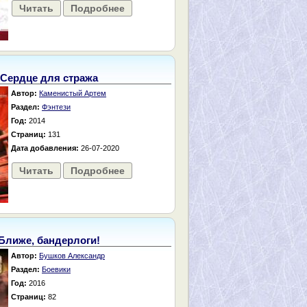
Читать
Подробнее
Сердце для стража
Автор:
Каменистый Артем
Раздел:
Фэнтези
Год:
2014
Страниц:
131
Дата добавления:
26-07-2020
Читать
Подробнее
Ближе, бандерлоги!
Автор:
Бушков Александр
Раздел:
Боевики
Год:
2016
Страниц:
82