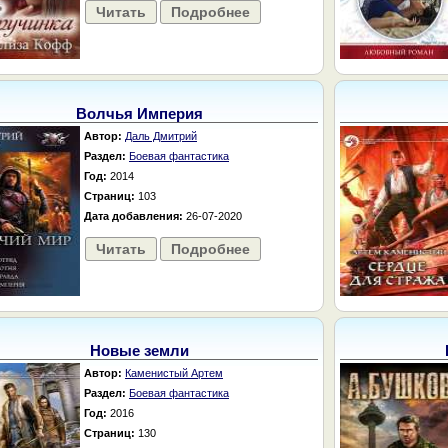
Читать
Подробнее
Волчья Империя
Автор:
Даль Дмитрий
Раздел:
Боевая фантастика
Год:
2014
Страниц:
103
Дата добавления:
26-07-2020
Читать
Подробнее
Новые земли
Автор:
Каменистый Артем
Раздел:
Боевая фантастика
Год:
2016
Страниц:
130