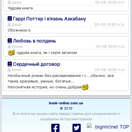
Даша
05-08-2026
23:31
Чудова книга
Гаррі Поттер і в’язень Азкабану
Даша
05-08-2026
23:30
Обожнюю☺️
Любовь в полдень
Илона
05-08-2026
11:43
чудова книга, як і серія загалом
Сердечный договор
Annat
03-08-2026
21:29
Необычный роман без расхваливания г.г....обычно, все
такие красивые, умные, богатые...
Непонятная история, но очень добрая
book-online.com.ua
© 2019
Все книги на нашем сайте предоставены для ознакомления и
защищены авторским правом