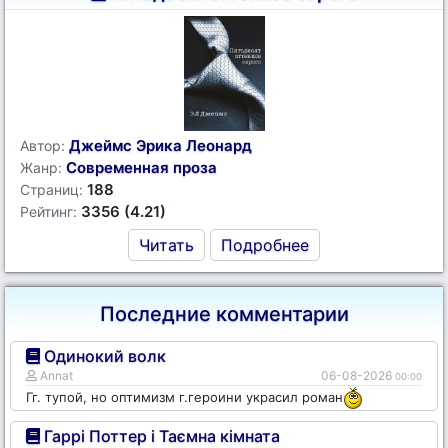
Джеймс Эрика Леонард
Автор:
Современная проза
Жанр:
188
Страниц:
3356 (4.21)
Рейтинг:
Читать
Подробнее
Последние комментарии
Одинокий волк
Annat
06-08-2026
00:00
Гг. тупой, но оптимизм г.героини украсил роман
Гаррі Поттер і Таємна кімната