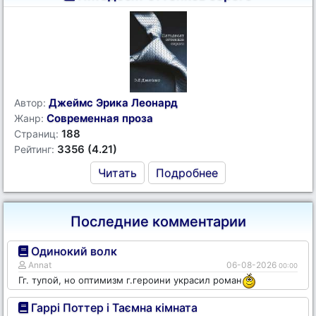
Джеймс Эрика Леонард
Автор:
Современная проза
Жанр:
188
Страниц:
3356 (4.21)
Рейтинг:
Читать
Подробнее
Последние комментарии
Одинокий волк
Annat
06-08-2026
00:00
Гг. тупой, но оптимизм г.героини украсил роман
Гаррі Поттер і Таємна кімната