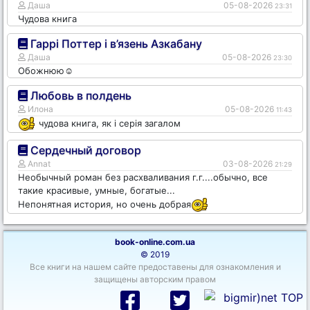
Даша
05-08-2026
23:31
Чудова книга
Гаррі Поттер і в’язень Азкабану
Даша
05-08-2026
23:30
Обожнюю☺️
Любовь в полдень
Илона
05-08-2026
11:43
чудова книга, як і серія загалом
Сердечный договор
Annat
03-08-2026
21:29
Необычный роман без расхваливания г.г....обычно, все
такие красивые, умные, богатые...
Непонятная история, но очень добрая
book-online.com.ua
© 2019
Все книги на нашем сайте предоставены для ознакомления и
защищены авторским правом