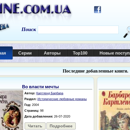
Поиск
ная
Серии
Авторы
Top100
Новые посту
Последние добавленные книги.
Во власти мечты
Автор:
Картленд Барбара
Раздел:
Исторические любовные романы
Год:
2004
Страниц:
98
Дата добавления:
26-07-2020
Читать
Подробнее