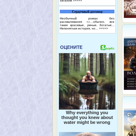
загалом
>>>>>
Сердечный договор
Необычный роман без
расхваливания г.г....обычно, все
такие красивые, умные, богатые...
Непонятная история, но...
>>>>>
ОЦЕНИТЕ
Why everything you
thought you knew about
water might be wrong