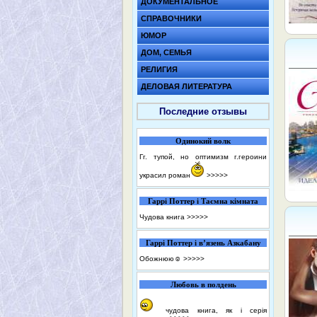
ДОКУМЕНТАЛЬНОЕ
СПРАВОЧНИКИ
ЮМОР
ДОМ, СЕМЬЯ
РЕЛИГИЯ
ДЕЛОВАЯ ЛИТЕРАТУРА
Последние отзывы
Одинокий волк
Гг. тупой, но оптимизм г.героини
украсил роман
>>>>>
Гаррі Поттер і Таємна кімната
Чудова книга
>>>>>
Гаррі Поттер і в’язень Азкабану
Обожнюю☺️
>>>>>
Любовь в полдень
чудова книга, як і серія