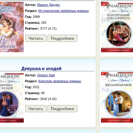
Автор:
Макнот Джудит
Раздел:
Исторические любовные романы
Год:
1999
Страниц:
165
Рейтинг:
3777 (4.71)
Читать
Подробнее
Девушка и злодей
Автор:
Лоренс Ким
Раздел:
Короткие любовные романы
Год:
2011
Страниц:
49
Рейтинг:
3542 (4.42)
Читать
Подробнее