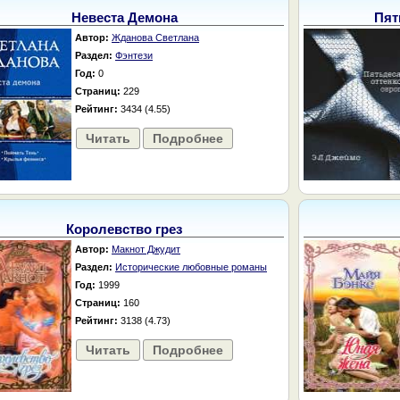
Невеста Демона
Пят
Автор:
Жданова Светлана
Раздел:
Фэнтези
Год:
0
Страниц:
229
Рейтинг:
3434 (4.55)
Читать
Подробнее
Королевство грез
Автор:
Макнот Джудит
Раздел:
Исторические любовные романы
Год:
1999
Страниц:
160
Рейтинг:
3138 (4.73)
Читать
Подробнее