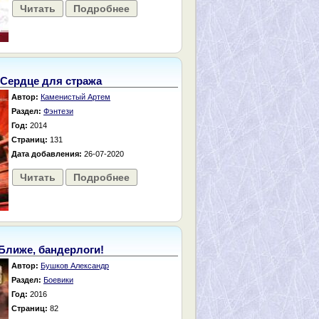
Читать
Подробнее
Сердце для стража
Автор:
Каменистый Артем
Раздел:
Фэнтези
Год:
2014
Страниц:
131
Дата добавления:
26-07-2020
Читать
Подробнее
Ближе, бандерлоги!
Автор:
Бушков Александр
Раздел:
Боевики
Год:
2016
Страниц:
82