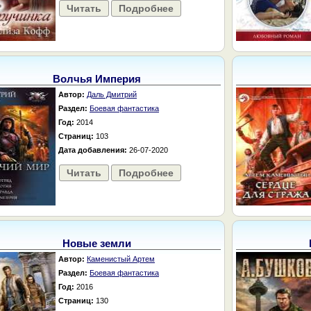
Читать
Подробнее
Волчья Империя
Автор:
Даль Дмитрий
Раздел:
Боевая фантастика
Год:
2014
Страниц:
103
Дата добавления:
26-07-2020
Читать
Подробнее
Новые земли
Автор:
Каменистый Артем
Раздел:
Боевая фантастика
Год:
2016
Страниц:
130