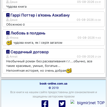
Даша
05-08-2026
23:31
Чудова книга
Гаррі Поттер і в’язень Азкабану
Даша
05-08-2026
23:30
Обожнюю☺️
Любовь в полдень
Илона
05-08-2026
11:43
чудова книга, як і серія загалом
Сердечный договор
Annat
03-08-2026
21:29
Необычный роман без расхваливания г.г....обычно, все
такие красивые, умные, богатые...
Непонятная история, но очень добрая
book-online.com.ua
© 2019
Все книги на нашем сайте предоставены для ознакомления и
защищены авторским правом