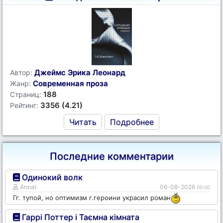
Джеймс Эрика Леонард
Автор:
Современная проза
Жанр:
188
Страниц:
3356 (4.21)
Рейтинг:
Читать
Подробнее
Последние комментарии
Одинокий волк
Annat
06-08-2026
00:00
Гг. тупой, но оптимизм г.героини украсил роман
Гаррі Поттер і Таємна кімната