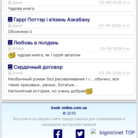
Даша
05-08-2026
23:31
Чудова книга
Гаррі Поттер і в’язень Азкабану
Даша
05-08-2026
23:30
Обожнюю☺️
Любовь в полдень
Илона
05-08-2026
11:43
чудова книга, як і серія загалом
Сердечный договор
Annat
03-08-2026
21:29
Необычный роман без расхваливания г.г....обычно, все
такие красивые, умные, богатые...
Непонятная история, но очень добрая
book-online.com.ua
© 2019
Все книги на нашем сайте предоставены для ознакомления и
защищены авторским правом