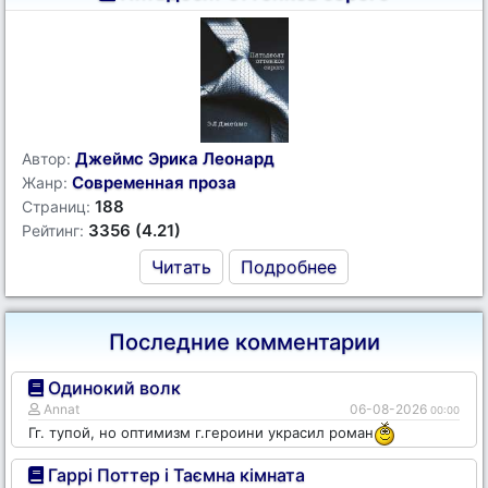
Джеймс Эрика Леонард
Автор:
Современная проза
Жанр:
188
Страниц:
3356 (4.21)
Рейтинг:
Читать
Подробнее
Последние комментарии
Одинокий волк
Annat
06-08-2026
00:00
Гг. тупой, но оптимизм г.героини украсил роман
Гаррі Поттер і Таємна кімната