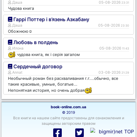
Даша
05-08-2026
23:31
Чудова книга
Гаррі Поттер і в’язень Азкабану
Даша
05-08-2026
23:30
Обожнюю☺️
Любовь в полдень
Илона
05-08-2026
11:43
чудова книга, як і серія загалом
Сердечный договор
Annat
03-08-2026
21:29
Необычный роман без расхваливания г.г....обычно, все
такие красивые, умные, богатые...
Непонятная история, но очень добрая
book-online.com.ua
© 2019
Все книги на нашем сайте предоставены для ознакомления и
защищены авторским правом