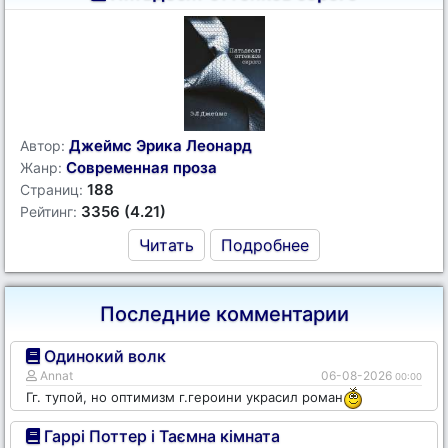
Джеймс Эрика Леонард
Автор:
Современная проза
Жанр:
188
Страниц:
3356 (4.21)
Рейтинг:
Читать
Подробнее
Последние комментарии
Одинокий волк
Annat
06-08-2026
00:00
Гг. тупой, но оптимизм г.героини украсил роман
Гаррі Поттер і Таємна кімната