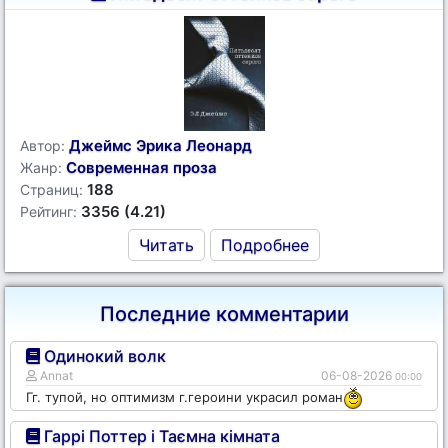
Джеймс Эрика Леонард
Автор:
Современная проза
Жанр:
188
Страниц:
3356 (4.21)
Рейтинг:
Читать
Подробнее
Последние комментарии
Одинокий волк
Annat
06-08-2026
00:00
Гг. тупой, но оптимизм г.героини украсил роман
Гаррі Поттер і Таємна кімната