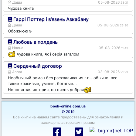
Даша
05-08-2026
23:31
Чудова книга
Гаррі Поттер і в’язень Азкабану
Даша
05-08-2026
23:30
Обожнюю☺️
Любовь в полдень
Илона
05-08-2026
11:43
чудова книга, як і серія загалом
Сердечный договор
Annat
03-08-2026
21:29
Необычный роман без расхваливания г.г....обычно, все
такие красивые, умные, богатые...
Непонятная история, но очень добрая
book-online.com.ua
© 2019
Все книги на нашем сайте предоставены для ознакомления и
защищены авторским правом