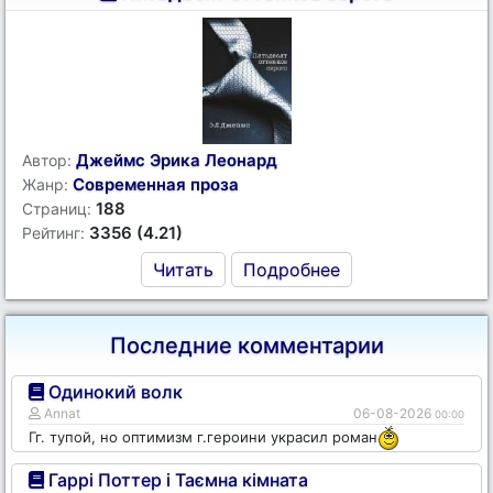
Джеймс Эрика Леонард
Автор:
Современная проза
Жанр:
188
Страниц:
3356 (4.21)
Рейтинг:
Читать
Подробнее
Последние комментарии
Одинокий волк
Annat
06-08-2026
00:00
Гг. тупой, но оптимизм г.героини украсил роман
Гаррі Поттер і Таємна кімната