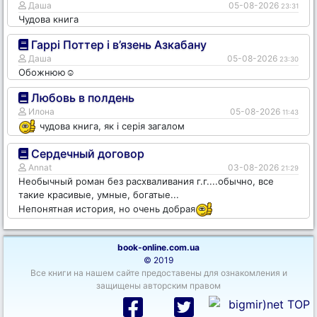
Даша
05-08-2026
23:31
Чудова книга
Гаррі Поттер і в’язень Азкабану
Даша
05-08-2026
23:30
Обожнюю☺️
Любовь в полдень
Илона
05-08-2026
11:43
чудова книга, як і серія загалом
Сердечный договор
Annat
03-08-2026
21:29
Необычный роман без расхваливания г.г....обычно, все
такие красивые, умные, богатые...
Непонятная история, но очень добрая
book-online.com.ua
© 2019
Все книги на нашем сайте предоставены для ознакомления и
защищены авторским правом