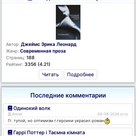
Джеймс Эрика Леонард
Автор:
Современная проза
Жанр:
188
Страниц:
3356 (4.21)
Рейтинг:
Читать
Подробнее
Последние комментарии
Одинокий волк
Annat
06-08-2026
00:00
Гг. тупой, но оптимизм г.героини украсил роман
Гаррі Поттер і Таємна кімната