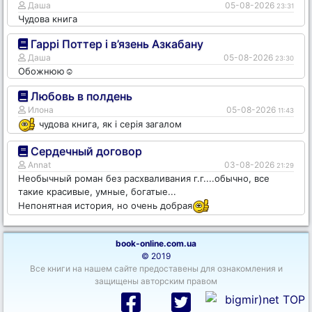
Даша
05-08-2026
23:31
Чудова книга
Гаррі Поттер і в’язень Азкабану
Даша
05-08-2026
23:30
Обожнюю☺️
Любовь в полдень
Илона
05-08-2026
11:43
чудова книга, як і серія загалом
Сердечный договор
Annat
03-08-2026
21:29
Необычный роман без расхваливания г.г....обычно, все
такие красивые, умные, богатые...
Непонятная история, но очень добрая
book-online.com.ua
© 2019
Все книги на нашем сайте предоставены для ознакомления и
защищены авторским правом