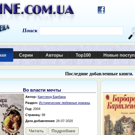
Поиск
ная
Серии
Авторы
Top100
Новые посту
Последние добавленные книги.
Во власти мечты
Автор:
Картленд Барбара
Раздел:
Исторические любовные романы
Год:
2004
Страниц:
98
Дата добавления:
26-07-2020
Читать
Подробнее