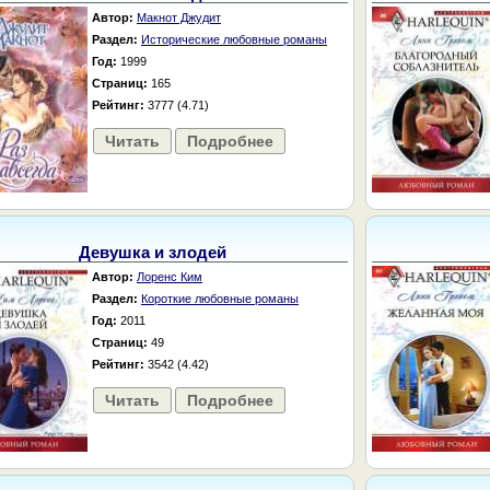
Автор:
Макнот Джудит
Раздел:
Исторические любовные романы
Год:
1999
Страниц:
165
Рейтинг:
3777 (4.71)
Читать
Подробнее
Девушка и злодей
Автор:
Лоренс Ким
Раздел:
Короткие любовные романы
Год:
2011
Страниц:
49
Рейтинг:
3542 (4.42)
Читать
Подробнее