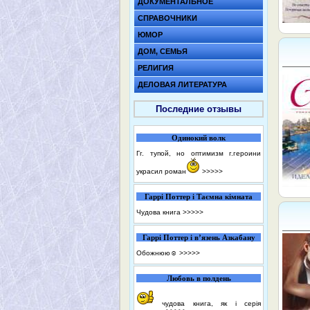
ДОКУМЕНТАЛЬНОЕ
СПРАВОЧНИКИ
ЮМОР
ДОМ, СЕМЬЯ
РЕЛИГИЯ
ДЕЛОВАЯ ЛИТЕРАТУРА
Последние отзывы
Одинокий волк
Гг. тупой, но оптимизм г.героини
украсил роман
>>>>>
Гаррі Поттер і Таємна кімната
Чудова книга
>>>>>
Гаррі Поттер і в’язень Азкабану
Обожнюю☺️
>>>>>
Любовь в полдень
чудова книга, як і серія