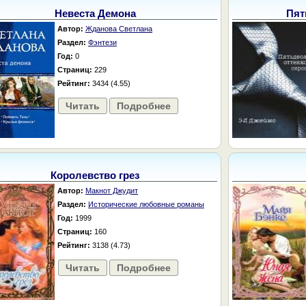
Невеста Демона
Пят
Автор:
Жданова Светлана
Раздел:
Фэнтези
Год:
0
Страниц:
229
Рейтинг:
3434 (4.55)
Читать
Подробнее
Королевство грез
Автор:
Макнот Джудит
Раздел:
Исторические любовные романы
Год:
1999
Страниц:
160
Рейтинг:
3138 (4.73)
Читать
Подробнее