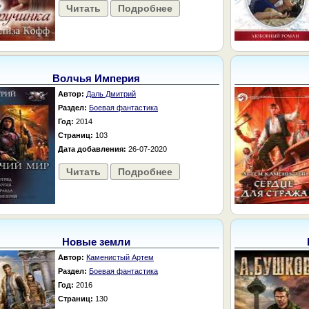
Читать
Подробнее
Волчья Империя
Автор:
Даль Дмитрий
Раздел:
Боевая фантастика
Год:
2014
Страниц:
103
Дата добавления:
26-07-2020
Читать
Подробнее
Новые земли
Автор:
Каменистый Артем
Раздел:
Боевая фантастика
Год:
2016
Страниц:
130