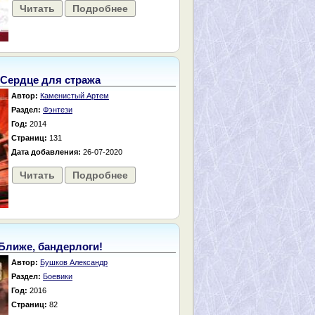
Читать
Подробнее
Сердце для стража
Автор:
Каменистый Артем
Раздел:
Фэнтези
Год:
2014
Страниц:
131
Дата добавления:
26-07-2020
Читать
Подробнее
Ближе, бандерлоги!
Автор:
Бушков Александр
Раздел:
Боевики
Год:
2016
Страниц:
82