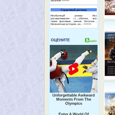
загалом
>>>>>
Сердечный договор
Необычный роман без
расхваливания г.г....обычно, все
такие красивые, умные, богатые...
Непонятная история, но...
>>>>>
ОЦЕНИТЕ
Unforgettable Awkward
Moments From The
Olympics
Enter A World Of