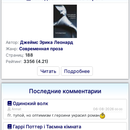
Джеймс Эрика Леонард
Автор:
Современная проза
Жанр:
188
Страниц:
3356 (4.21)
Рейтинг:
Читать
Подробнее
Последние комментарии
Одинокий волк
Annat
06-08-2026
00:00
Гг. тупой, но оптимизм г.героини украсил роман
Гаррі Поттер і Таємна кімната