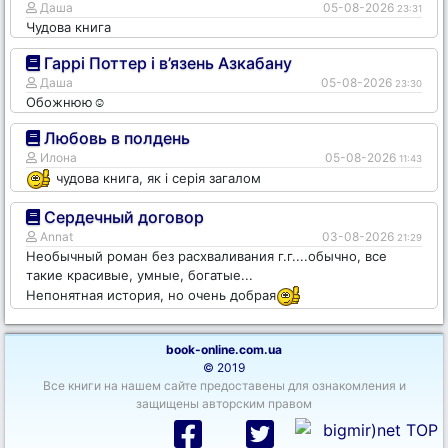
Даша
05-08-2026
23:31
Чудова книга
Гаррі Поттер і в’язень Азкабану
Даша
05-08-2026
23:30
Обожнюю☺️
Любовь в полдень
Илона
05-08-2026
11:43
чудова книга, як і серія загалом
Сердечный договор
Annat
03-08-2026
21:29
Необычный роман без расхваливания г.г....обычно, все
такие красивые, умные, богатые...
Непонятная история, но очень добрая
book-online.com.ua
© 2019
Все книги на нашем сайте предоставены для ознакомления и
защищены авторским правом