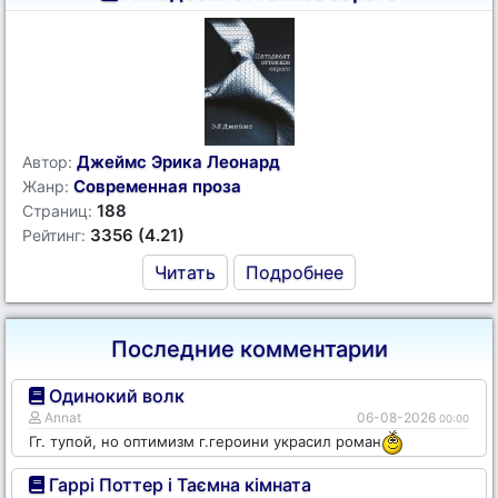
Джеймс Эрика Леонард
Автор:
Современная проза
Жанр:
188
Страниц:
3356 (4.21)
Рейтинг:
Читать
Подробнее
Последние комментарии
Одинокий волк
Annat
06-08-2026
00:00
Гг. тупой, но оптимизм г.героини украсил роман
Гаррі Поттер і Таємна кімната