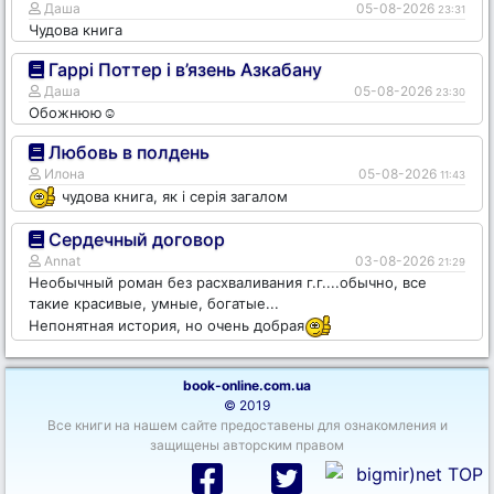
Даша
05-08-2026
23:31
Чудова книга
Гаррі Поттер і в’язень Азкабану
Даша
05-08-2026
23:30
Обожнюю☺️
Любовь в полдень
Илона
05-08-2026
11:43
чудова книга, як і серія загалом
Сердечный договор
Annat
03-08-2026
21:29
Необычный роман без расхваливания г.г....обычно, все
такие красивые, умные, богатые...
Непонятная история, но очень добрая
book-online.com.ua
© 2019
Все книги на нашем сайте предоставены для ознакомления и
защищены авторским правом