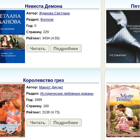
Невеста Демона
Пят
Автор:
Жданова Светлана
Раздел:
Фэнтези
Год:
0
Страниц:
229
Рейтинг:
3434 (4.55)
Читать
Подробнее
Королевство грез
Автор:
Макнот Джудит
Раздел:
Исторические любовные романы
Год:
1999
Страниц:
160
Рейтинг:
3138 (4.73)
Читать
Подробнее