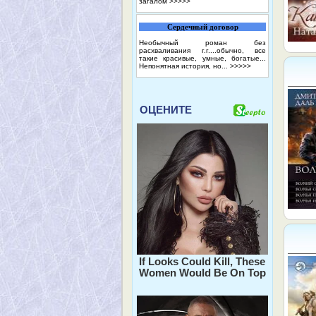
загалом
>>>>>
Сердечный договор
Необычный роман без
расхваливания г.г....обычно, все
такие красивые, умные, богатые...
Непонятная история, но...
>>>>>
ОЦЕНИТЕ
If Looks Could Kill, These
Women Would Be On Top