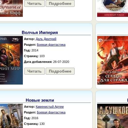
Читать
Подробнее
Волчья Империя
Автор:
Даль Дмитрий
Раздел:
Боевая фантастика
Год:
2014
Страниц:
103
Дата добавления:
26-07-2020
Читать
Подробнее
Новые земли
Автор:
Каменистый Артем
Раздел:
Боевая фантастика
Год:
2016
Страниц:
130