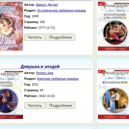
Автор:
Макнот Джудит
Раздел:
Исторические любовные романы
Год:
1999
Страниц:
165
Рейтинг:
3777 (4.71)
Читать
Подробнее
Девушка и злодей
Автор:
Лоренс Ким
Раздел:
Короткие любовные романы
Год:
2011
Страниц:
49
Рейтинг:
3542 (4.42)
Читать
Подробнее