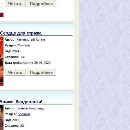
Читать
Подробнее
Сердце для стража
Автор:
Каменистый Артем
Раздел:
Фэнтези
Год:
2014
Страниц:
131
Дата добавления:
26-07-2020
Читать
Подробнее
Ближе, бандерлоги!
Автор:
Бушков Александр
Раздел:
Боевики
Год:
2016
Страниц:
82