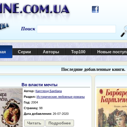
Поиск
ная
Серии
Авторы
Top100
Новые посту
Последние добавленные книги.
Во власти мечты
Автор:
Картленд Барбара
Раздел:
Исторические любовные романы
Год:
2004
Страниц:
98
Дата добавления:
26-07-2020
Читать
Подробнее