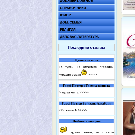
ДОКУМЕНТАЛЬНОЕ
СПРАВОЧНИКИ
ЮМОР
ДОМ, СЕМЬЯ
РЕЛИГИЯ
ДЕЛОВАЯ ЛИТЕРАТУРА
Последние отзывы
Одинокий волк
Гг. тупой, но оптимизм г.героини
украсил роман
>>>>>
Гаррі Поттер і Таємна кімната
Чудова книга
>>>>>
Гаррі Поттер і в’язень Азкабану
Обожнюю☺️
>>>>>
Любовь в полдень
чудова книга, як і серія