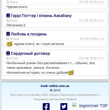
Даша
05-08-2026
23:31
Чудова книга
Гаррі Поттер і в’язень Азкабану
Даша
05-08-2026
23:30
Обожнюю☺️
Любовь в полдень
Илона
05-08-2026
11:43
чудова книга, як і серія загалом
Сердечный договор
Annat
03-08-2026
21:29
Необычный роман без расхваливания г.г....обычно, все
такие красивые, умные, богатые...
Непонятная история, но очень добрая
book-online.com.ua
© 2019
Все книги на нашем сайте предоставены для ознакомления и
защищены авторским правом