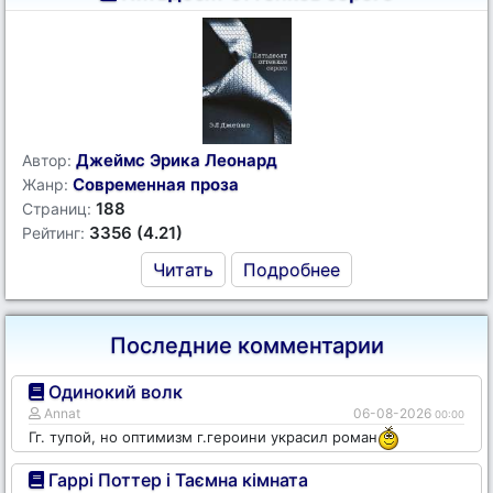
Джеймс Эрика Леонард
Автор:
Современная проза
Жанр:
188
Страниц:
3356 (4.21)
Рейтинг:
Читать
Подробнее
Последние комментарии
Одинокий волк
Annat
06-08-2026
00:00
Гг. тупой, но оптимизм г.героини украсил роман
Гаррі Поттер і Таємна кімната