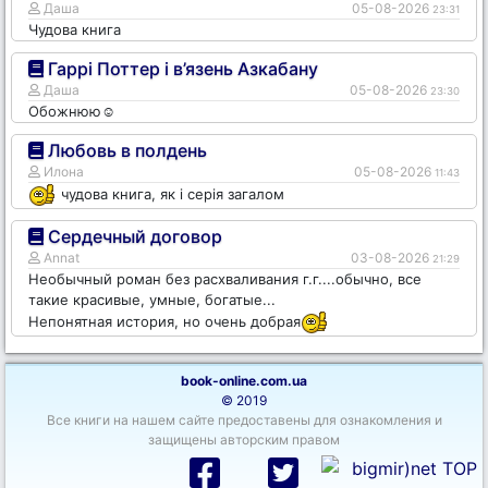
Даша
05-08-2026
23:31
Чудова книга
Гаррі Поттер і в’язень Азкабану
Даша
05-08-2026
23:30
Обожнюю☺️
Любовь в полдень
Илона
05-08-2026
11:43
чудова книга, як і серія загалом
Сердечный договор
Annat
03-08-2026
21:29
Необычный роман без расхваливания г.г....обычно, все
такие красивые, умные, богатые...
Непонятная история, но очень добрая
book-online.com.ua
© 2019
Все книги на нашем сайте предоставены для ознакомления и
защищены авторским правом