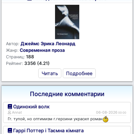
Джеймс Эрика Леонард
Автор:
Современная проза
Жанр:
188
Страниц:
3356 (4.21)
Рейтинг:
Читать
Подробнее
Последние комментарии
Одинокий волк
Annat
06-08-2026
00:00
Гг. тупой, но оптимизм г.героини украсил роман
Гаррі Поттер і Таємна кімната