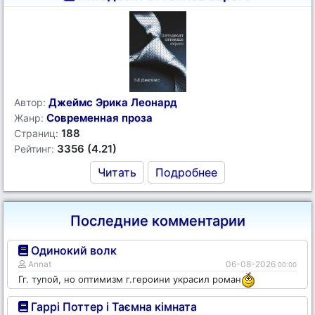
Джеймс Эрика Леонард
Автор:
Современная проза
Жанр:
188
Страниц:
3356 (4.21)
Рейтинг:
Читать
Подробнее
Последние комментарии
Одинокий волк
Annat
06-08-2026
00:00
Гг. тупой, но оптимизм г.героини украсил роман
Гаррі Поттер і Таємна кімната