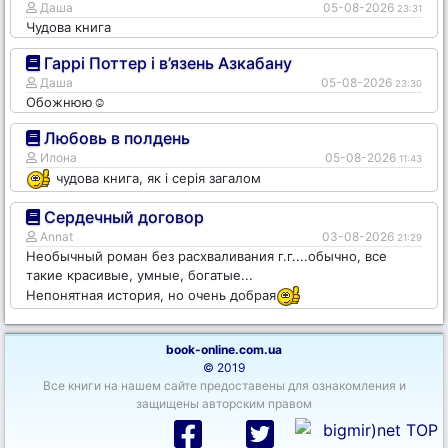
Даша
05-08-2026
23:31
Чудова книга
Гаррі Поттер і в’язень Азкабану
Даша
05-08-2026
23:30
Обожнюю☺️
Любовь в полдень
Илона
05-08-2026
11:43
чудова книга, як і серія загалом
Сердечный договор
Annat
03-08-2026
21:29
Необычный роман без расхваливания г.г....обычно, все
такие красивые, умные, богатые...
Непонятная история, но очень добрая
book-online.com.ua
© 2019
Все книги на нашем сайте предоставены для ознакомления и
защищены авторским правом