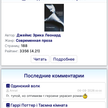
Джеймс Эрика Леонард
Автор:
Современная проза
Жанр:
188
Страниц:
3356 (4.21)
Рейтинг:
Читать
Подробнее
Последние комментарии
Одинокий волк
Annat
06-08-2026
00:00
Гг. тупой, но оптимизм г.героини украсил роман
Гаррі Поттер і Таємна кімната