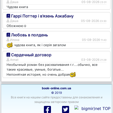
Даша
05-08-2026
23:31
Чудова книга
Гаррі Поттер і в’язень Азкабану
Даша
05-08-2026
23:30
Обожнюю☺️
Любовь в полдень
Илона
05-08-2026
11:43
чудова книга, як і серія загалом
Сердечный договор
Annat
03-08-2026
21:29
Необычный роман без расхваливания г.г....обычно, все
такие красивые, умные, богатые...
Непонятная история, но очень добрая
book-online.com.ua
© 2019
Все книги на нашем сайте предоставены для ознакомления и
защищены авторским правом