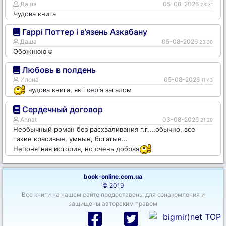
Даша
05-08-2026
23:31
Чудова книга
Гаррі Поттер і в’язень Азкабану
Даша
05-08-2026
23:30
Обожнюю☺️
Любовь в полдень
Илона
05-08-2026
11:43
чудова книга, як і серія загалом
Сердечный договор
Annat
03-08-2026
21:29
Необычный роман без расхваливания г.г....обычно, все
такие красивые, умные, богатые...
Непонятная история, но очень добрая
book-online.com.ua
© 2019
Все книги на нашем сайте предоставены для ознакомления и
защищены авторским правом