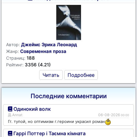
Джеймс Эрика Леонард
Автор:
Современная проза
Жанр:
188
Страниц:
3356 (4.21)
Рейтинг:
Читать
Подробнее
Последние комментарии
Одинокий волк
Annat
06-08-2026
00:00
Гг. тупой, но оптимизм г.героини украсил роман
Гаррі Поттер і Таємна кімната