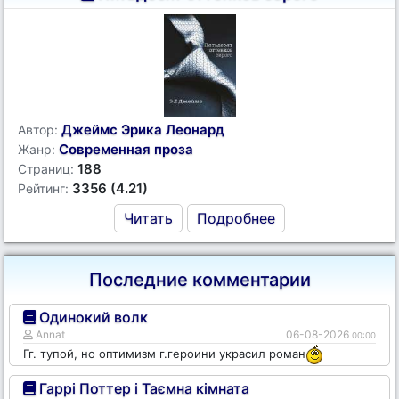
Джеймс Эрика Леонард
Автор:
Современная проза
Жанр:
188
Страниц:
3356 (4.21)
Рейтинг:
Читать
Подробнее
Последние комментарии
Одинокий волк
Annat
06-08-2026
00:00
Гг. тупой, но оптимизм г.героини украсил роман
Гаррі Поттер і Таємна кімната