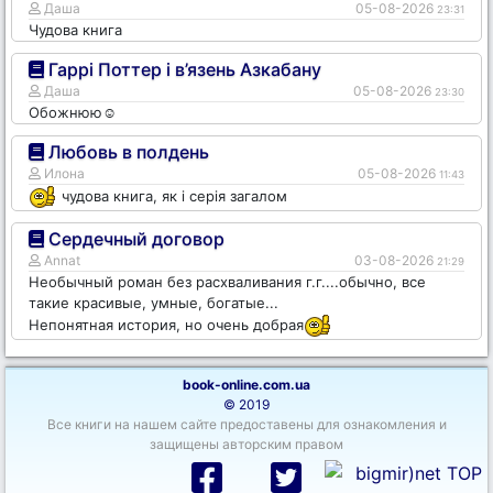
Даша
05-08-2026
23:31
Чудова книга
Гаррі Поттер і в’язень Азкабану
Даша
05-08-2026
23:30
Обожнюю☺️
Любовь в полдень
Илона
05-08-2026
11:43
чудова книга, як і серія загалом
Сердечный договор
Annat
03-08-2026
21:29
Необычный роман без расхваливания г.г....обычно, все
такие красивые, умные, богатые...
Непонятная история, но очень добрая
book-online.com.ua
© 2019
Все книги на нашем сайте предоставены для ознакомления и
защищены авторским правом