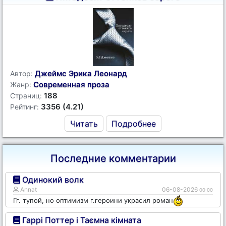
Джеймс Эрика Леонард
Автор:
Современная проза
Жанр:
188
Страниц:
3356 (4.21)
Рейтинг:
Читать
Подробнее
Последние комментарии
Одинокий волк
Annat
06-08-2026
00:00
Гг. тупой, но оптимизм г.героини украсил роман
Гаррі Поттер і Таємна кімната