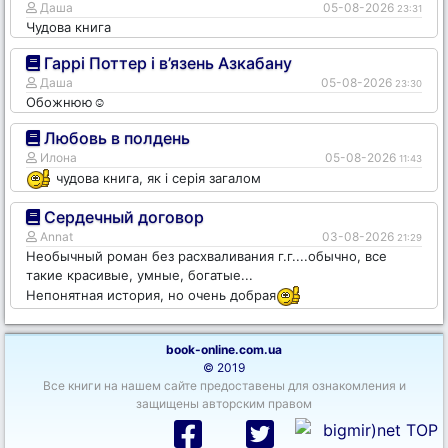
Даша
05-08-2026
23:31
Чудова книга
Гаррі Поттер і в’язень Азкабану
Даша
05-08-2026
23:30
Обожнюю☺️
Любовь в полдень
Илона
05-08-2026
11:43
чудова книга, як і серія загалом
Сердечный договор
Annat
03-08-2026
21:29
Необычный роман без расхваливания г.г....обычно, все
такие красивые, умные, богатые...
Непонятная история, но очень добрая
book-online.com.ua
© 2019
Все книги на нашем сайте предоставены для ознакомления и
защищены авторским правом