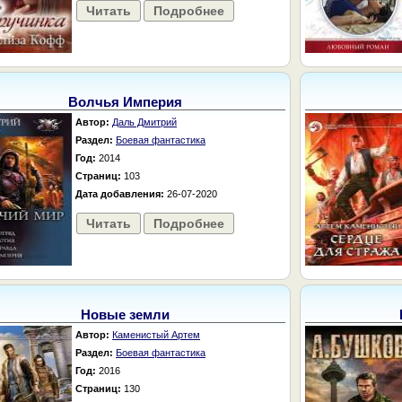
Читать
Подробнее
Волчья Империя
Автор:
Даль Дмитрий
Раздел:
Боевая фантастика
Год:
2014
Страниц:
103
Дата добавления:
26-07-2020
Читать
Подробнее
Новые земли
Автор:
Каменистый Артем
Раздел:
Боевая фантастика
Год:
2016
Страниц:
130