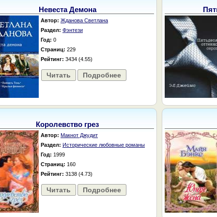
Невеста Демона
Пят
Автор:
Жданова Светлана
Раздел:
Фэнтези
Год:
0
Страниц:
229
Рейтинг:
3434 (4.55)
Читать
Подробнее
Королевство грез
Автор:
Макнот Джудит
Раздел:
Исторические любовные романы
Год:
1999
Страниц:
160
Рейтинг:
3138 (4.73)
Читать
Подробнее