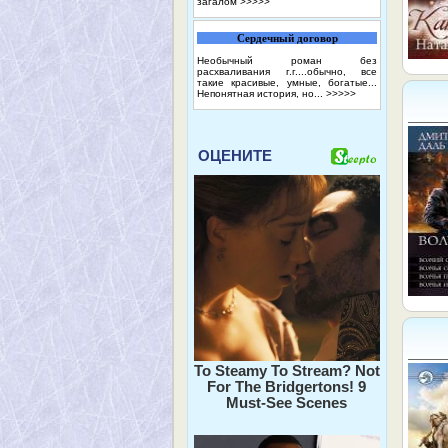
загалом
>>>>>
Сердечный договор
Необычный роман без
расхваливания г.г....обычно, все
такие красивые, умные, богатые...
Непонятная история, но...
>>>>>
ОЦЕНИТЕ
To Steamy To Stream? Not
For The Bridgertons! 9
Must-See Scenes