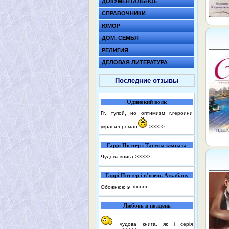
ДОКУМЕНТАЛЬНОЕ
СПРАВОЧНИКИ
ЮМОР
ДОМ, СЕМЬЯ
РЕЛИГИЯ
ДЕЛОВАЯ ЛИТЕРАТУРА
Последние отзывы
Одинокий волк
Гг. тупой, но оптимизм г.героини
украсил роман
>>>>>
Гаррі Поттер і Таємна кімната
Чудова книга
>>>>>
Гаррі Поттер і в’язень Азкабану
Обожнюю☺️
>>>>>
Любовь в полдень
чудова книга, як і серія