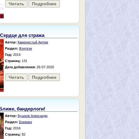
Читать
Подробнее
Сердце для стража
Автор:
Каменистый Артем
Раздел:
Фэнтези
Год:
2014
Страниц:
131
Дата добавления:
26-07-2020
Читать
Подробнее
Ближе, бандерлоги!
Автор:
Бушков Александр
Раздел:
Боевики
Год:
2016
Страниц:
82