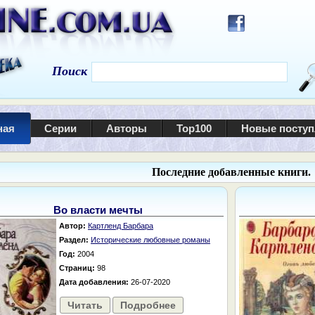
Поиск
ная
Серии
Авторы
Top100
Новые посту
Последние добавленные книги.
Во власти мечты
Автор:
Картленд Барбара
Раздел:
Исторические любовные романы
Год:
2004
Страниц:
98
Дата добавления:
26-07-2020
Читать
Подробнее