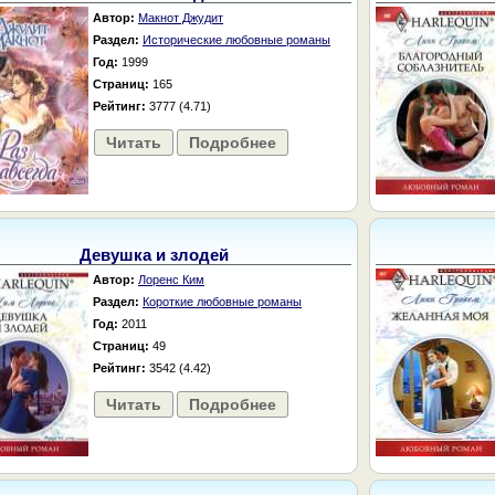
Автор:
Макнот Джудит
Раздел:
Исторические любовные романы
Год:
1999
Страниц:
165
Рейтинг:
3777 (4.71)
Читать
Подробнее
Девушка и злодей
Автор:
Лоренс Ким
Раздел:
Короткие любовные романы
Год:
2011
Страниц:
49
Рейтинг:
3542 (4.42)
Читать
Подробнее