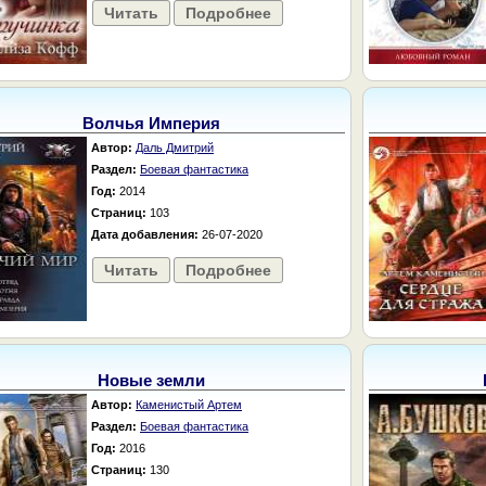
Читать
Подробнее
Волчья Империя
Автор:
Даль Дмитрий
Раздел:
Боевая фантастика
Год:
2014
Страниц:
103
Дата добавления:
26-07-2020
Читать
Подробнее
Новые земли
Автор:
Каменистый Артем
Раздел:
Боевая фантастика
Год:
2016
Страниц:
130