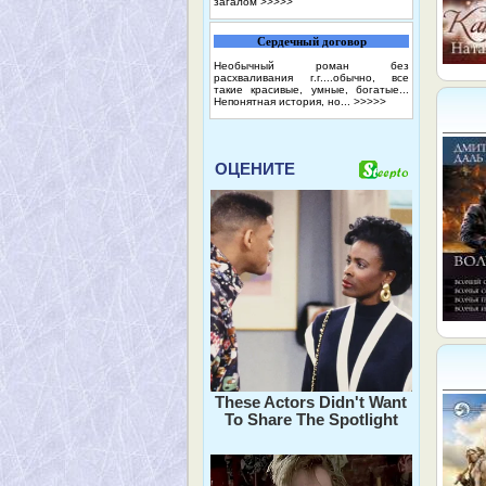
загалом
>>>>>
Сердечный договор
Необычный роман без
расхваливания г.г....обычно, все
такие красивые, умные, богатые...
Непонятная история, но...
>>>>>
ОЦЕНИТЕ
These Actors Didn't Want
To Share The Spotlight