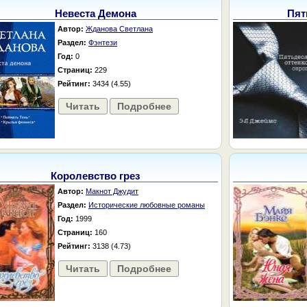
Невеста Демона
Пят
Автор:
Жданова Светлана
Раздел:
Фэнтези
Год:
0
Страниц:
229
Рейтинг:
3434 (4.55)
Читать
Подробнее
Королевство грез
Автор:
Макнот Джудит
Раздел:
Исторические любовные романы
Год:
1999
Страниц:
160
Рейтинг:
3138 (4.73)
Читать
Подробнее