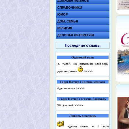
ДОКУМЕНТАЛЬНОЕ
СПРАВОЧНИКИ
ЮМОР
ДОМ, СЕМЬЯ
РЕЛИГИЯ
ДЕЛОВАЯ ЛИТЕРАТУРА
Последние отзывы
Одинокий волк
Гг. тупой, но оптимизм г.героини
украсил роман
>>>>>
Гаррі Поттер і Таємна кімната
Чудова книга
>>>>>
Гаррі Поттер і в’язень Азкабану
Обожнюю☺️
>>>>>
Любовь в полдень
чудова книга, як і серія