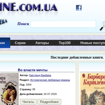
Поиск
ная
Серии
Авторы
Top100
Новые посту
Последние добавленные книги.
Во власти мечты
Автор:
Картленд Барбара
Раздел:
Исторические любовные романы
Год:
2004
Страниц:
98
Дата добавления:
26-07-2020
Читать
Подробнее