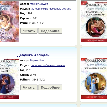
Автор:
Макнот Джудит
Раздел:
Исторические любовные романы
Год:
1999
Страниц:
165
Рейтинг:
3777 (4.71)
Читать
Подробнее
Девушка и злодей
Автор:
Лоренс Ким
Раздел:
Короткие любовные романы
Год:
2011
Страниц:
49
Рейтинг:
3542 (4.42)
Читать
Подробнее