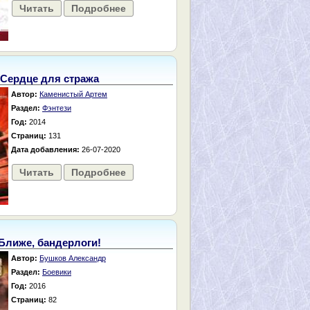
Читать
Подробнее
Сердце для стража
Автор:
Каменистый Артем
Раздел:
Фэнтези
Год:
2014
Страниц:
131
Дата добавления:
26-07-2020
Читать
Подробнее
Ближе, бандерлоги!
Автор:
Бушков Александр
Раздел:
Боевики
Год:
2016
Страниц:
82