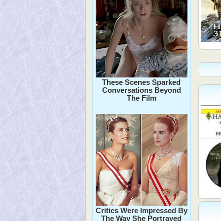
These Scenes Sparked
Conversations Beyond
The Film
Critics Were Impressed By
The Way She Portrayed