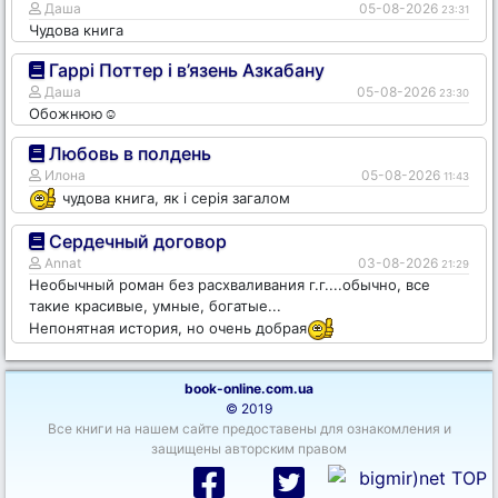
Даша
05-08-2026
23:31
Чудова книга
Гаррі Поттер і в’язень Азкабану
Даша
05-08-2026
23:30
Обожнюю☺️
Любовь в полдень
Илона
05-08-2026
11:43
чудова книга, як і серія загалом
Сердечный договор
Annat
03-08-2026
21:29
Необычный роман без расхваливания г.г....обычно, все
такие красивые, умные, богатые...
Непонятная история, но очень добрая
book-online.com.ua
© 2019
Все книги на нашем сайте предоставены для ознакомления и
защищены авторским правом