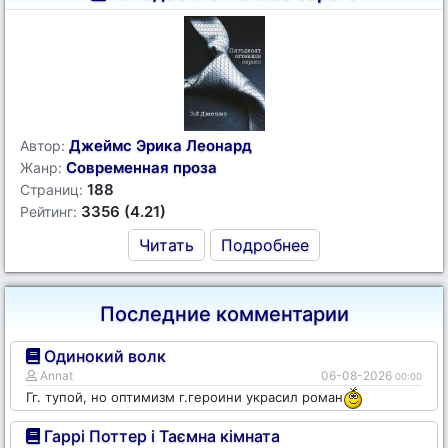
Джеймс Эрика Леонард
Автор:
Современная проза
Жанр:
188
Страниц:
3356 (4.21)
Рейтинг:
Читать
Подробнее
Последние комментарии
Одинокий волк
Annat
06-08-2026
00:00
Гг. тупой, но оптимизм г.героини украсил роман
Гаррі Поттер і Таємна кімната