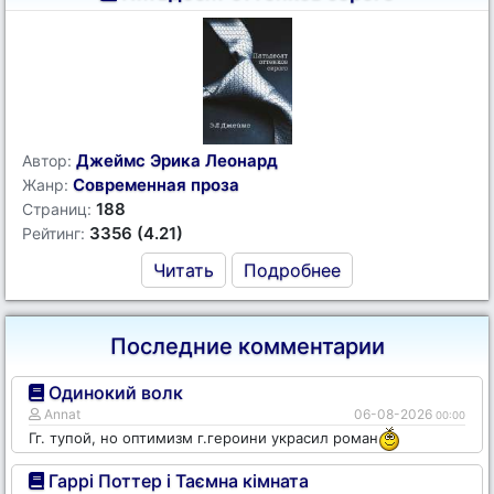
Джеймс Эрика Леонард
Автор:
Современная проза
Жанр:
188
Страниц:
3356 (4.21)
Рейтинг:
Читать
Подробнее
Последние комментарии
Одинокий волк
Annat
06-08-2026
00:00
Гг. тупой, но оптимизм г.героини украсил роман
Гаррі Поттер і Таємна кімната