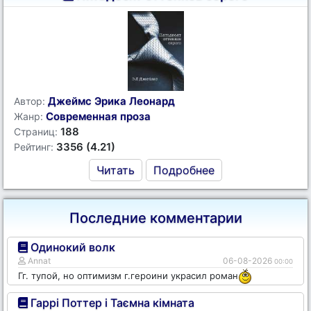
Джеймс Эрика Леонард
Автор:
Современная проза
Жанр:
188
Страниц:
3356 (4.21)
Рейтинг:
Читать
Подробнее
Последние комментарии
Одинокий волк
Annat
06-08-2026
00:00
Гг. тупой, но оптимизм г.героини украсил роман
Гаррі Поттер і Таємна кімната