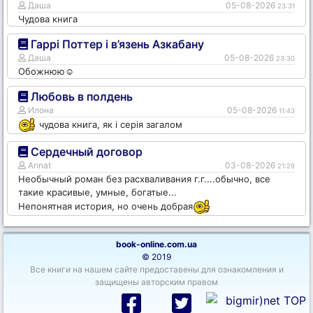
Даша
05-08-2026
23:31
Чудова книга
Гаррі Поттер і в’язень Азкабану
Даша
05-08-2026
23:30
Обожнюю☺️
Любовь в полдень
Илона
05-08-2026
11:43
чудова книга, як і серія загалом
Сердечный договор
Annat
03-08-2026
21:29
Необычный роман без расхваливания г.г....обычно, все
такие красивые, умные, богатые...
Непонятная история, но очень добрая
book-online.com.ua
© 2019
Все книги на нашем сайте предоставены для ознакомления и
защищены авторским правом