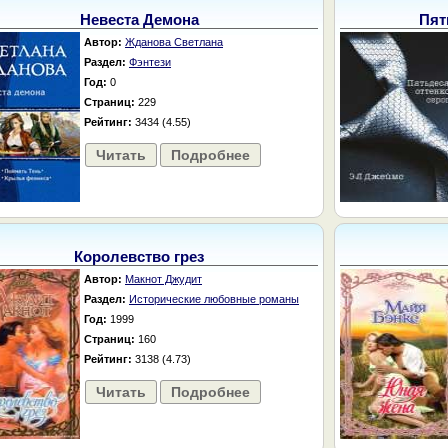
Невеста Демона
Пят
Автор:
Жданова Светлана
Раздел:
Фэнтези
Год:
0
Страниц:
229
Рейтинг:
3434 (4.55)
Читать
Подробнее
Королевство грез
Автор:
Макнот Джудит
Раздел:
Исторические любовные романы
Год:
1999
Страниц:
160
Рейтинг:
3138 (4.73)
Читать
Подробнее