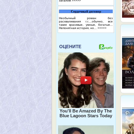
загалом
>>>>>
Сердечный договор
Необычный роман без
расхваливания г.г....обычно, все
такие красивые, умные, богатые...
Непонятная история, но...
>>>>>
ОЦЕНИТЕ
You'll Be Amazed By The
Blue Lagoon Stars Today