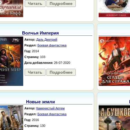
Читать
Подробнее
Волчья Империя
Автор:
Даль Дмитрий
Раздел:
Боевая фантастика
Год:
2014
Страниц:
103
Дата добавления:
26-07-2020
Читать
Подробнее
Новые земли
Автор:
Каменистый Артем
Раздел:
Боевая фантастика
Год:
2016
Страниц:
130