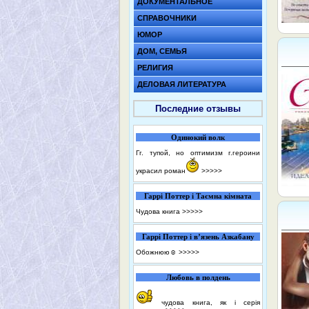
ДОКУМЕНТАЛЬНОЕ
СПРАВОЧНИКИ
ЮМОР
ДОМ, СЕМЬЯ
РЕЛИГИЯ
ДЕЛОВАЯ ЛИТЕРАТУРА
Последние отзывы
Одинокий волк
Гг. тупой, но оптимизм г.героини
украсил роман
>>>>>
Гаррі Поттер і Таємна кімната
Чудова книга
>>>>>
Гаррі Поттер і в’язень Азкабану
Обожнюю☺️
>>>>>
Любовь в полдень
чудова книга, як і серія