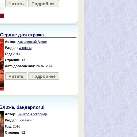
Читать
Подробнее
Сердце для стража
Автор:
Каменистый Артем
Раздел:
Фэнтези
Год:
2014
Страниц:
131
Дата добавления:
26-07-2020
Читать
Подробнее
Ближе, бандерлоги!
Автор:
Бушков Александр
Раздел:
Боевики
Год:
2016
Страниц:
82