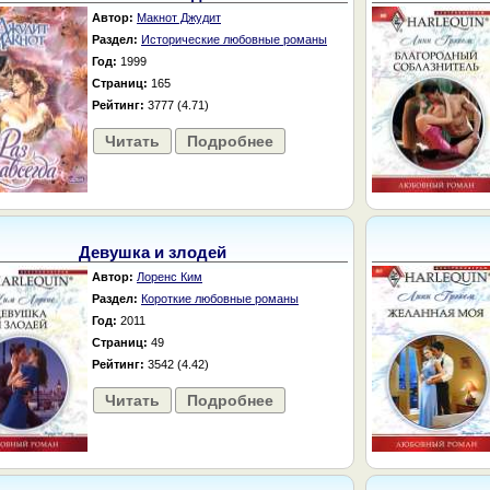
Автор:
Макнот Джудит
Раздел:
Исторические любовные романы
Год:
1999
Страниц:
165
Рейтинг:
3777 (4.71)
Читать
Подробнее
Девушка и злодей
Автор:
Лоренс Ким
Раздел:
Короткие любовные романы
Год:
2011
Страниц:
49
Рейтинг:
3542 (4.42)
Читать
Подробнее