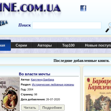
Поиск
ная
Серии
Авторы
Top100
Новые посту
Последние добавленные книги.
Во власти мечты
Автор:
Картленд Барбара
Раздел:
Исторические любовные романы
Год:
2004
Страниц:
98
Дата добавления:
26-07-2020
Читать
Подробнее