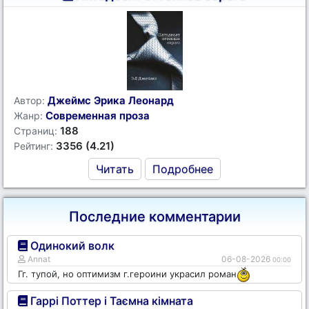
Джеймс Эрика Леонард
Автор:
Современная проза
Жанр:
188
Страниц:
3356 (4.21)
Рейтинг:
Читать
Подробнее
Последние комментарии
Одинокий волк
Annat
06-08-2026
00:00
Гг. тупой, но оптимизм г.героини украсил роман
Гаррі Поттер і Таємна кімната