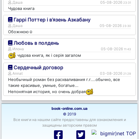
Даша
05-08-2026
23:31
Чудова книга
Гаррі Поттер і в’язень Азкабану
Даша
05-08-2026
23:30
Обожнюю☺️
Любовь в полдень
Илона
05-08-2026
11:43
чудова книга, як і серія загалом
Сердечный договор
Annat
03-08-2026
21:29
Необычный роман без расхваливания г.г....обычно, все
такие красивые, умные, богатые...
Непонятная история, но очень добрая
book-online.com.ua
© 2019
Все книги на нашем сайте предоставены для ознакомления и
защищены авторским правом