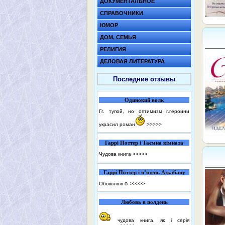
ДОКУМЕНТАЛЬНОЕ
СПРАВОЧНИКИ
ЮМОР
ДОМ, СЕМЬЯ
РЕЛИГИЯ
ДЕЛОВАЯ ЛИТЕРАТУРА
Последние отзывы
Одинокий волк
Гг. тупой, но оптимизм г.героини
украсил роман
>>>>>
Гаррі Поттер і Таємна кімната
Чудова книга
>>>>>
Гаррі Поттер і в’язень Азкабану
Обожнюю☺️
>>>>>
Любовь в полдень
чудова книга, як і серія