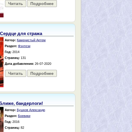
Читать
Подробнее
Сердце для стража
Автор:
Каменистый Артем
Раздел:
Фэнтези
Год:
2014
Страниц:
131
Дата добавления:
26-07-2020
Читать
Подробнее
Ближе, бандерлоги!
Автор:
Бушков Александр
Раздел:
Боевики
Год:
2016
Страниц:
82