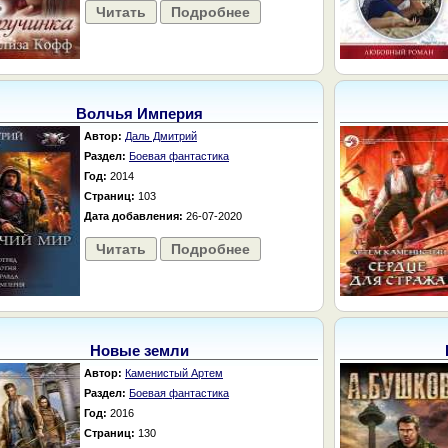
Читать
Подробнее
Волчья Империя
Автор:
Даль Дмитрий
Раздел:
Боевая фантастика
Год:
2014
Страниц:
103
Дата добавления:
26-07-2020
Читать
Подробнее
Новые земли
Автор:
Каменистый Артем
Раздел:
Боевая фантастика
Год:
2016
Страниц:
130