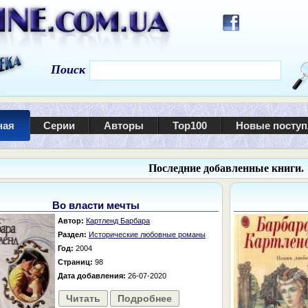
Поиск
ная
Серии
Авторы
Top100
Новые посту
Последние добавленные книги.
Во власти мечты
Автор:
Картленд Барбара
Раздел:
Исторические любовные романы
Год:
2004
Страниц:
98
Дата добавления:
26-07-2020
Читать
Подробнее