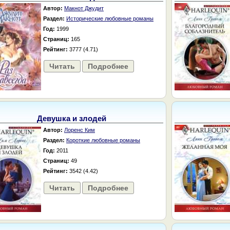
Автор:
Макнот Джудит
Раздел:
Исторические любовные романы
Год:
1999
Страниц:
165
Рейтинг:
3777 (4.71)
Читать
Подробнее
Девушка и злодей
Автор:
Лоренс Ким
Раздел:
Короткие любовные романы
Год:
2011
Страниц:
49
Рейтинг:
3542 (4.42)
Читать
Подробнее