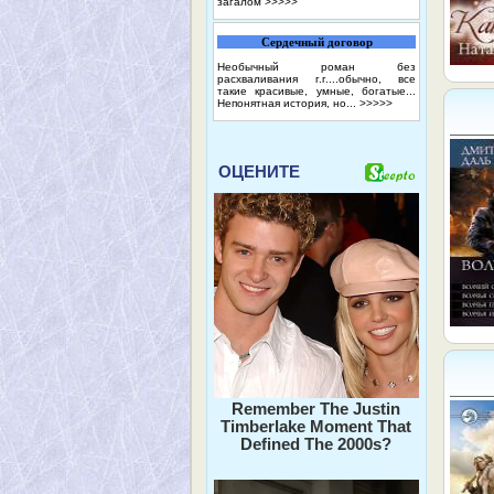
загалом
>>>>>
Сердечный договор
Необычный роман без
расхваливания г.г....обычно, все
такие красивые, умные, богатые...
Непонятная история, но...
>>>>>
ОЦЕНИТЕ
Remember The Justin
Timberlake Moment That
Defined The 2000s?