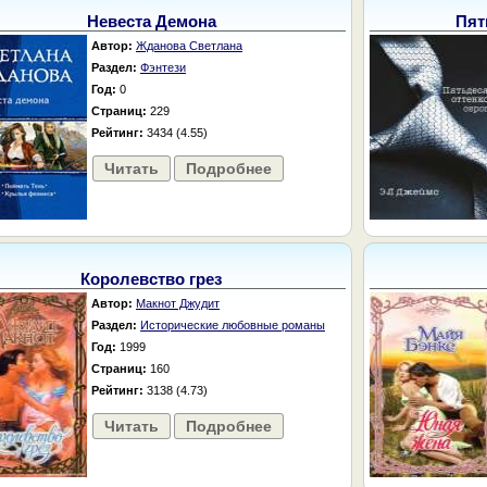
Невеста Демона
Пят
Автор:
Жданова Светлана
Раздел:
Фэнтези
Год:
0
Страниц:
229
Рейтинг:
3434 (4.55)
Читать
Подробнее
Королевство грез
Автор:
Макнот Джудит
Раздел:
Исторические любовные романы
Год:
1999
Страниц:
160
Рейтинг:
3138 (4.73)
Читать
Подробнее