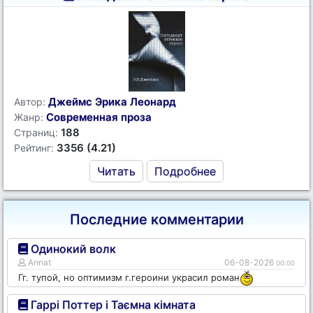
Джеймс Эрика Леонард
Автор:
Современная проза
Жанр:
188
Страниц:
3356 (4.21)
Рейтинг:
Читать
Подробнее
Последние комментарии
Одинокий волк
Annat
06-08-2026
00:00
Гг. тупой, но оптимизм г.героини украсил роман
Гаррі Поттер і Таємна кімната