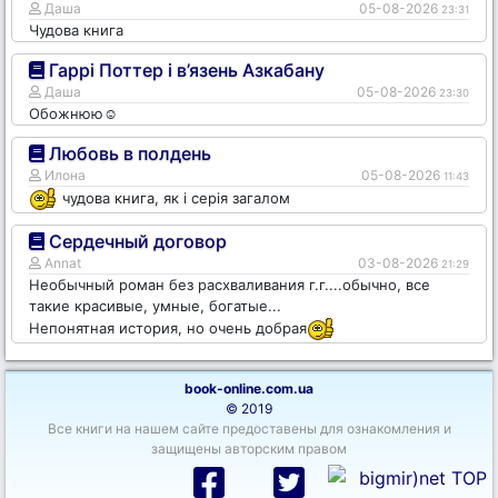
Даша
05-08-2026
23:31
Чудова книга
Гаррі Поттер і в’язень Азкабану
Даша
05-08-2026
23:30
Обожнюю☺️
Любовь в полдень
Илона
05-08-2026
11:43
чудова книга, як і серія загалом
Сердечный договор
Annat
03-08-2026
21:29
Необычный роман без расхваливания г.г....обычно, все
такие красивые, умные, богатые...
Непонятная история, но очень добрая
book-online.com.ua
© 2019
Все книги на нашем сайте предоставены для ознакомления и
защищены авторским правом