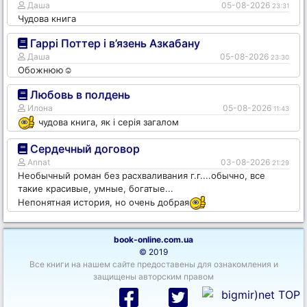
Даша
05-08-2026
23:31
Чудова книга
Гаррі Поттер і в’язень Азкабану
Даша
05-08-2026
23:30
Обожнюю☺️
Любовь в полдень
Илона
05-08-2026
11:43
чудова книга, як і серія загалом
Сердечный договор
Annat
03-08-2026
21:29
Необычный роман без расхваливания г.г....обычно, все
такие красивые, умные, богатые...
Непонятная история, но очень добрая
book-online.com.ua
© 2019
Все книги на нашем сайте предоставены для ознакомления и
защищены авторским правом