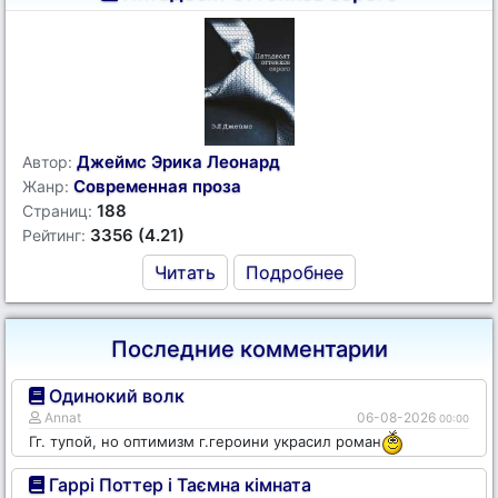
Джеймс Эрика Леонард
Автор:
Современная проза
Жанр:
188
Страниц:
3356 (4.21)
Рейтинг:
Читать
Подробнее
Последние комментарии
Одинокий волк
Annat
06-08-2026
00:00
Гг. тупой, но оптимизм г.героини украсил роман
Гаррі Поттер і Таємна кімната