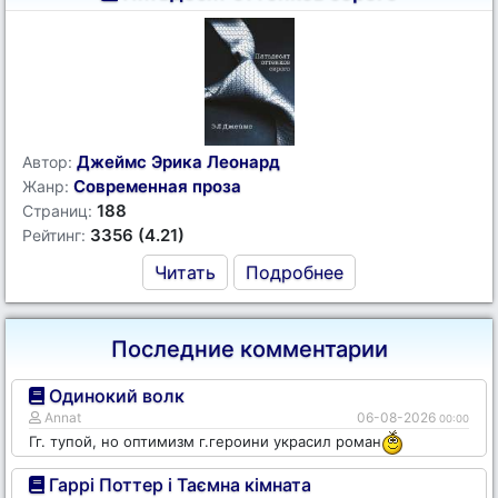
Джеймс Эрика Леонард
Автор:
Современная проза
Жанр:
188
Страниц:
3356 (4.21)
Рейтинг:
Читать
Подробнее
Последние комментарии
Одинокий волк
Annat
06-08-2026
00:00
Гг. тупой, но оптимизм г.героини украсил роман
Гаррі Поттер і Таємна кімната