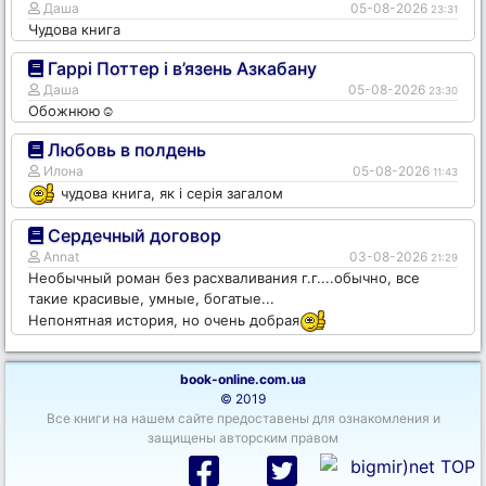
Даша
05-08-2026
23:31
Чудова книга
Гаррі Поттер і в’язень Азкабану
Даша
05-08-2026
23:30
Обожнюю☺️
Любовь в полдень
Илона
05-08-2026
11:43
чудова книга, як і серія загалом
Сердечный договор
Annat
03-08-2026
21:29
Необычный роман без расхваливания г.г....обычно, все
такие красивые, умные, богатые...
Непонятная история, но очень добрая
book-online.com.ua
© 2019
Все книги на нашем сайте предоставены для ознакомления и
защищены авторским правом