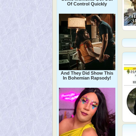
Of Control Quickly
And They Did Show This
In Bohemian Rapsody!