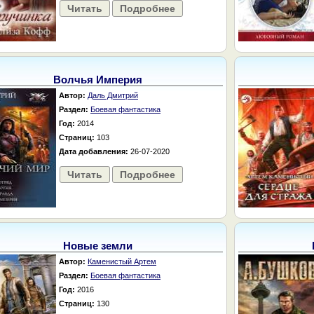
Читать
Подробнее
Волчья Империя
Автор:
Даль Дмитрий
Раздел:
Боевая фантастика
Год:
2014
Страниц:
103
Дата добавления:
26-07-2020
Читать
Подробнее
Новые земли
Автор:
Каменистый Артем
Раздел:
Боевая фантастика
Год:
2016
Страниц:
130