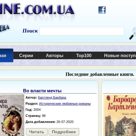
Поиск
ная
Серии
Авторы
Top100
Новые посту
Последние добавленные книги.
Во власти мечты
Автор:
Картленд Барбара
Раздел:
Исторические любовные романы
Год:
2004
Страниц:
98
Дата добавления:
26-07-2020
Читать
Подробнее