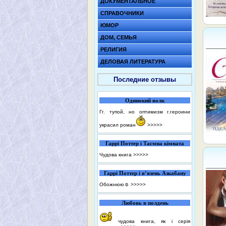
ДОКУМЕНТАЛЬНОЕ
СПРАВОЧНИКИ
ЮМОР
ДОМ, СЕМЬЯ
РЕЛИГИЯ
ДЕЛОВАЯ ЛИТЕРАТУРА
Последние отзывы
Одинокий волк
Гг. тупой, но оптимизм г.героини
украсил роман
>>>>>
Гаррі Поттер і Таємна кімната
Чудова книга
>>>>>
Гаррі Поттер і в’язень Азкабану
Обожнюю☺️
>>>>>
Любовь в полдень
чудова книга, як і серія