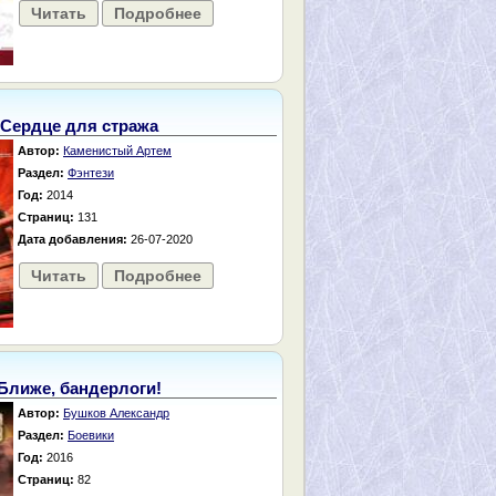
Читать
Подробнее
Сердце для стража
Автор:
Каменистый Артем
Раздел:
Фэнтези
Год:
2014
Страниц:
131
Дата добавления:
26-07-2020
Читать
Подробнее
Ближе, бандерлоги!
Автор:
Бушков Александр
Раздел:
Боевики
Год:
2016
Страниц:
82