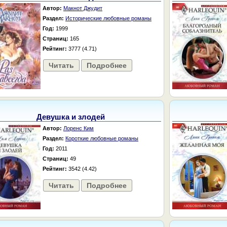
Автор:
Макнот Джудит
Раздел:
Исторические любовные романы
Год:
1999
Страниц:
165
Рейтинг:
3777 (4.71)
Читать
Подробнее
Девушка и злодей
Автор:
Лоренс Ким
Раздел:
Короткие любовные романы
Год:
2011
Страниц:
49
Рейтинг:
3542 (4.42)
Читать
Подробнее