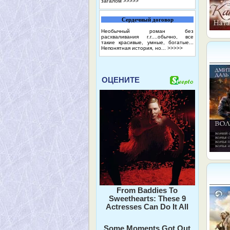
загалом
>>>>>
Сердечный договор
Необычный роман без
расхваливания г.г....обычно, все
такие красивые, умные, богатые...
Непонятная история, но...
>>>>>
ОЦЕНИТЕ
From Baddies To
Sweethearts: These 9
Actresses Can Do It All
Some Moments Got Out