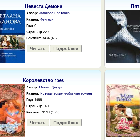
Невеста Демона
Пят
Автор:
Жданова Светлана
Раздел:
Фэнтези
Год:
0
Страниц:
229
Рейтинг:
3434 (4.55)
Читать
Подробнее
Королевство грез
Автор:
Макнот Джудит
Раздел:
Исторические любовные романы
Год:
1999
Страниц:
160
Рейтинг:
3138 (4.73)
Читать
Подробнее