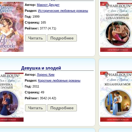
Автор:
Макнот Джудит
Раздел:
Исторические любовные романы
Год:
1999
Страниц:
165
Рейтинг:
3777 (4.71)
Читать
Подробнее
Девушка и злодей
Автор:
Лоренс Ким
Раздел:
Короткие любовные романы
Год:
2011
Страниц:
49
Рейтинг:
3542 (4.42)
Читать
Подробнее