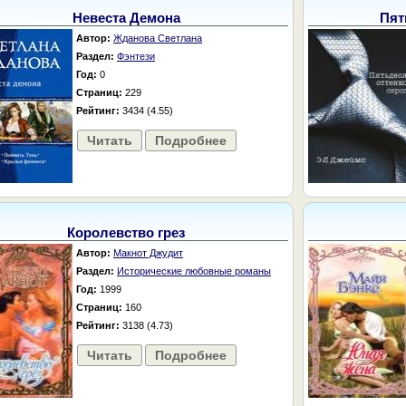
Невеста Демона
Пят
Автор:
Жданова Светлана
Раздел:
Фэнтези
Год:
0
Страниц:
229
Рейтинг:
3434 (4.55)
Читать
Подробнее
Королевство грез
Автор:
Макнот Джудит
Раздел:
Исторические любовные романы
Год:
1999
Страниц:
160
Рейтинг:
3138 (4.73)
Читать
Подробнее