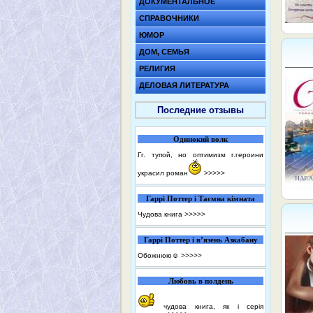
ДОКУМЕНТАЛЬНОЕ
СПРАВОЧНИКИ
ЮМОР
ДОМ, СЕМЬЯ
РЕЛИГИЯ
ДЕЛОВАЯ ЛИТЕРАТУРА
Последние отзывы
Одинокий волк
Гг. тупой, но оптимизм г.героини
украсил роман
>>>>>
Гаррі Поттер і Таємна кімната
Чудова книга
>>>>>
Гаррі Поттер і в’язень Азкабану
Обожнюю☺️
>>>>>
Любовь в полдень
чудова книга, як і серія