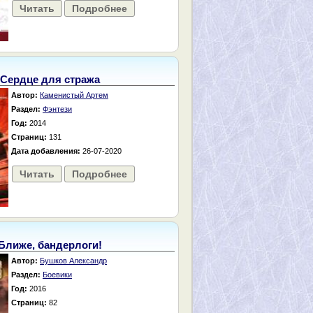
Читать
Подробнее
Сердце для стража
Автор:
Каменистый Артем
Раздел:
Фэнтези
Год:
2014
Страниц:
131
Дата добавления:
26-07-2020
Читать
Подробнее
Ближе, бандерлоги!
Автор:
Бушков Александр
Раздел:
Боевики
Год:
2016
Страниц:
82