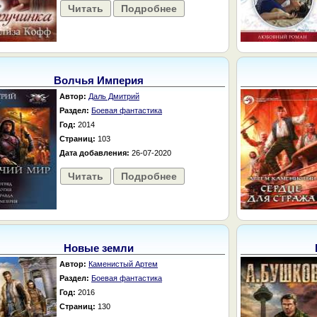
Читать
Подробнее
Волчья Империя
Автор:
Даль Дмитрий
Раздел:
Боевая фантастика
Год:
2014
Страниц:
103
Дата добавления:
26-07-2020
Читать
Подробнее
Новые земли
Автор:
Каменистый Артем
Раздел:
Боевая фантастика
Год:
2016
Страниц:
130