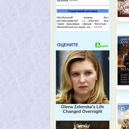
загалом
>>>>>
Сердечный договор
Необычный роман без
расхваливания г.г....обычно, все
такие красивые, умные, богатые...
Непонятная история, но...
>>>>>
ОЦЕНИТЕ
Olena Zelenska's Life
Changed Overnight