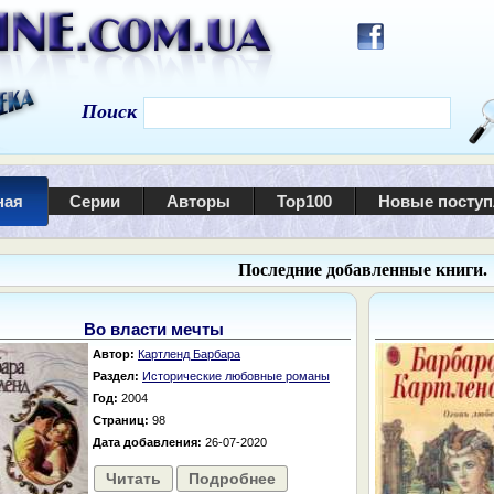
Поиск
ная
Серии
Авторы
Top100
Новые посту
Последние добавленные книги.
Во власти мечты
Автор:
Картленд Барбара
Раздел:
Исторические любовные романы
Год:
2004
Страниц:
98
Дата добавления:
26-07-2020
Читать
Подробнее