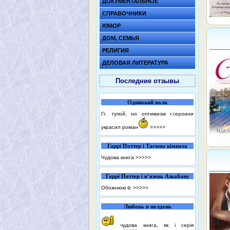
ДОКУМЕНТАЛЬНОЕ
СПРАВОЧНИКИ
ЮМОР
ДОМ, СЕМЬЯ
РЕЛИГИЯ
ДЕЛОВАЯ ЛИТЕРАТУРА
Последние отзывы
Одинокий волк
Гг. тупой, но оптимизм г.героини
украсил роман
>>>>>
Гаррі Поттер і Таємна кімната
Чудова книга
>>>>>
Гаррі Поттер і в’язень Азкабану
Обожнюю☺️
>>>>>
Любовь в полдень
чудова книга, як і серія