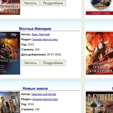
Читать
Подробнее
Волчья Империя
Автор:
Даль Дмитрий
Раздел:
Боевая фантастика
Год:
2014
Страниц:
103
Дата добавления:
26-07-2020
Читать
Подробнее
Новые земли
Автор:
Каменистый Артем
Раздел:
Боевая фантастика
Год:
2016
Страниц:
130