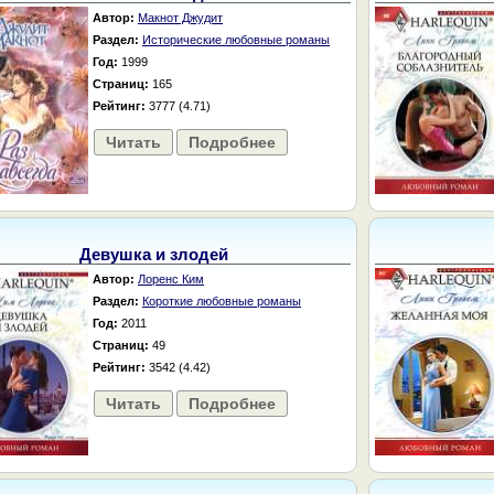
Автор:
Макнот Джудит
Раздел:
Исторические любовные романы
Год:
1999
Страниц:
165
Рейтинг:
3777 (4.71)
Читать
Подробнее
Девушка и злодей
Автор:
Лоренс Ким
Раздел:
Короткие любовные романы
Год:
2011
Страниц:
49
Рейтинг:
3542 (4.42)
Читать
Подробнее