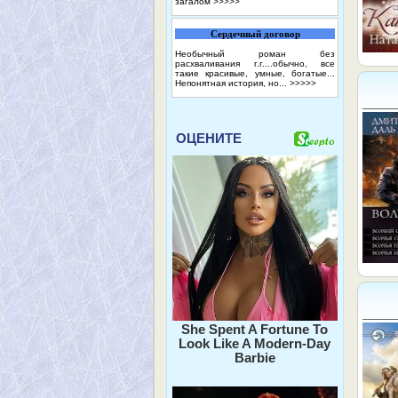
загалом
>>>>>
Сердечный договор
Необычный роман без
расхваливания г.г....обычно, все
такие красивые, умные, богатые...
Непонятная история, но...
>>>>>
ОЦЕНИТЕ
She Spent A Fortune To
Look Like A Modern-Day
Barbie