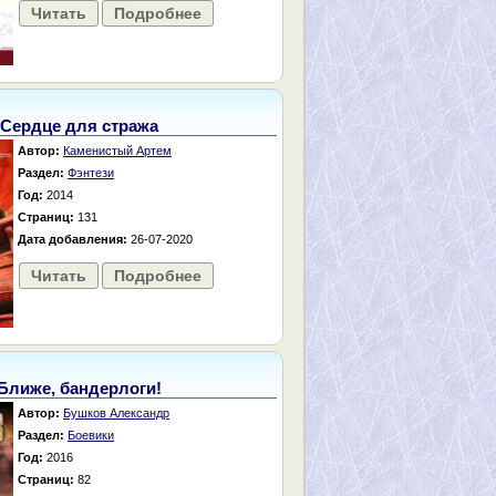
Читать
Подробнее
Сердце для стража
Автор:
Каменистый Артем
Раздел:
Фэнтези
Год:
2014
Страниц:
131
Дата добавления:
26-07-2020
Читать
Подробнее
Ближе, бандерлоги!
Автор:
Бушков Александр
Раздел:
Боевики
Год:
2016
Страниц:
82