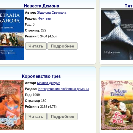
Невеста Демона
Пят
Автор:
Жданова Светлана
Раздел:
Фэнтези
Год:
0
Страниц:
229
Рейтинг:
3434 (4.55)
Читать
Подробнее
Королевство грез
Автор:
Макнот Джудит
Раздел:
Исторические любовные романы
Год:
1999
Страниц:
160
Рейтинг:
3138 (4.73)
Читать
Подробнее