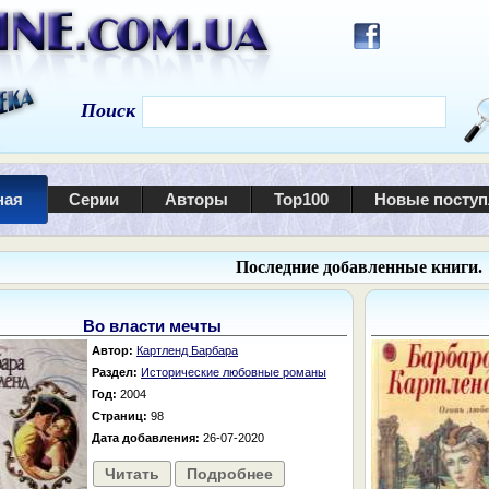
Поиск
ная
Серии
Авторы
Top100
Новые посту
Последние добавленные книги.
Во власти мечты
Автор:
Картленд Барбара
Раздел:
Исторические любовные романы
Год:
2004
Страниц:
98
Дата добавления:
26-07-2020
Читать
Подробнее