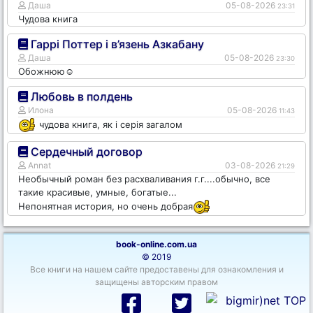
Даша
05-08-2026
23:31
Чудова книга
Гаррі Поттер і в’язень Азкабану
Даша
05-08-2026
23:30
Обожнюю☺️
Любовь в полдень
Илона
05-08-2026
11:43
чудова книга, як і серія загалом
Сердечный договор
Annat
03-08-2026
21:29
Необычный роман без расхваливания г.г....обычно, все
такие красивые, умные, богатые...
Непонятная история, но очень добрая
book-online.com.ua
© 2019
Все книги на нашем сайте предоставены для ознакомления и
защищены авторским правом