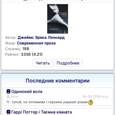
Джеймс Эрика Леонард
Автор:
Современная проза
Жанр:
188
Страниц:
3356 (4.21)
Рейтинг:
Читать
Подробнее
Последние комментарии
Одинокий волк
Annat
06-08-2026
00:00
Гг. тупой, но оптимизм г.героини украсил роман
Гаррі Поттер і Таємна кімната