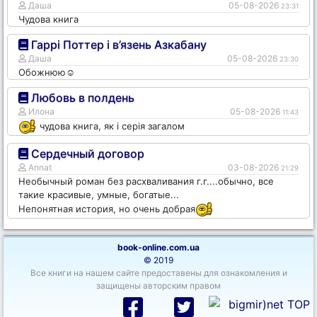
Даша
05-08-2026
23:31
Чудова книга
Гаррі Поттер і в’язень Азкабану
Даша
05-08-2026
23:30
Обожнюю☺️
Любовь в полдень
Илона
05-08-2026
11:43
чудова книга, як і серія загалом
Сердечный договор
Annat
03-08-2026
21:29
Необычный роман без расхваливания г.г....обычно, все
такие красивые, умные, богатые...
Непонятная история, но очень добрая
book-online.com.ua
© 2019
Все книги на нашем сайте предоставены для ознакомления и
защищены авторским правом