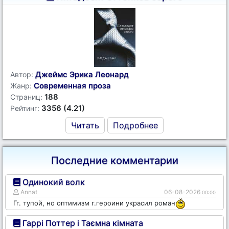
Джеймс Эрика Леонард
Автор:
Современная проза
Жанр:
188
Страниц:
3356 (4.21)
Рейтинг:
Читать
Подробнее
Последние комментарии
Одинокий волк
Annat
06-08-2026
00:00
Гг. тупой, но оптимизм г.героини украсил роман
Гаррі Поттер і Таємна кімната