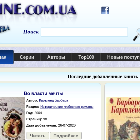
Поиск
ная
Серии
Авторы
Top100
Новые посту
Последние добавленные книги.
Во власти мечты
Автор:
Картленд Барбара
Раздел:
Исторические любовные романы
Год:
2004
Страниц:
98
Дата добавления:
26-07-2020
Читать
Подробнее