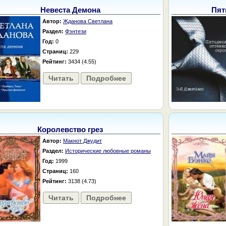
Невеста Демона
Пят
Автор:
Жданова Светлана
Раздел:
Фэнтези
Год:
0
Страниц:
229
Рейтинг:
3434 (4.55)
Читать
Подробнее
Королевство грез
Автор:
Макнот Джудит
Раздел:
Исторические любовные романы
Год:
1999
Страниц:
160
Рейтинг:
3138 (4.73)
Читать
Подробнее