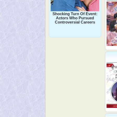
Shocking Turn Of Event:
Actors Who Pursued
Controversial Careers