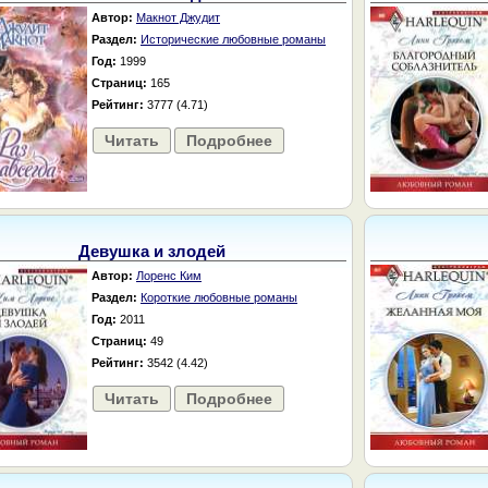
Автор:
Макнот Джудит
Раздел:
Исторические любовные романы
Год:
1999
Страниц:
165
Рейтинг:
3777 (4.71)
Читать
Подробнее
Девушка и злодей
Автор:
Лоренс Ким
Раздел:
Короткие любовные романы
Год:
2011
Страниц:
49
Рейтинг:
3542 (4.42)
Читать
Подробнее