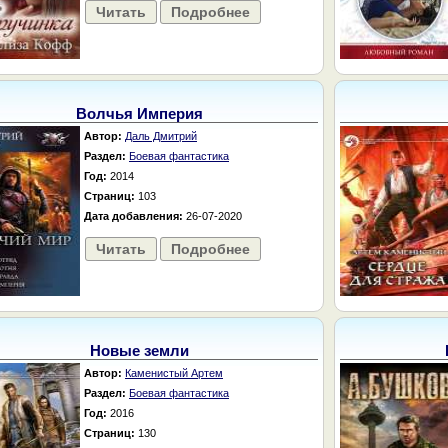
Читать
Подробнее
Волчья Империя
Автор:
Даль Дмитрий
Раздел:
Боевая фантастика
Год:
2014
Страниц:
103
Дата добавления:
26-07-2020
Читать
Подробнее
Новые земли
Автор:
Каменистый Артем
Раздел:
Боевая фантастика
Год:
2016
Страниц:
130