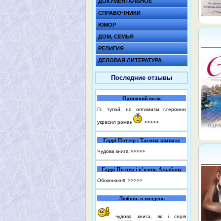
ДОКУМЕНТАЛЬНОЕ
СПРАВОЧНИКИ
ЮМОР
ДОМ, СЕМЬЯ
РЕЛИГИЯ
ДЕЛОВАЯ ЛИТЕРАТУРА
Последние отзывы
Одинокий волк
Гг. тупой, но оптимизм г.героини
украсил роман
>>>>>
Гаррі Поттер і Таємна кімната
Чудова книга
>>>>>
Гаррі Поттер і в’язень Азкабану
Обожнюю☺️
>>>>>
Любовь в полдень
чудова книга, як і серія