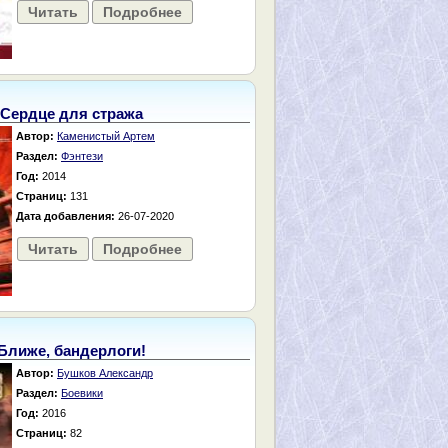
Читать
Подробнее
Сердце для стража
Автор:
Каменистый Артем
Раздел:
Фэнтези
Год:
2014
Страниц:
131
Дата добавления:
26-07-2020
Читать
Подробнее
Ближе, бандерлоги!
Автор:
Бушков Александр
Раздел:
Боевики
Год:
2016
Страниц:
82