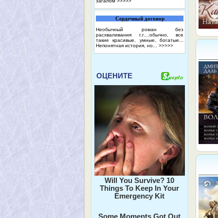
загалом
>>>>>
Сердечный договор
Необычный роман без
расхваливания г.г....обычно, все
такие красивые, умные, богатые...
Непонятная история, но...
>>>>>
ОЦЕНИТЕ
Will You Survive? 10
Things To Keep In Your
Emergency Kit
Some Moments Got Out