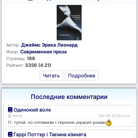
Джеймс Эрика Леонард
Автор:
Современная проза
Жанр:
188
Страниц:
3356 (4.21)
Рейтинг:
Читать
Подробнее
Последние комментарии
Одинокий волк
Annat
06-08-2026
00:00
Гг. тупой, но оптимизм г.героини украсил роман
Гаррі Поттер і Таємна кімната