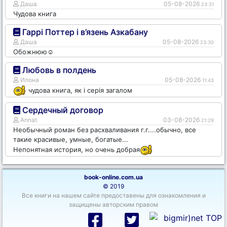
Даша
05-08-2026
23:31
Чудова книга
Гаррі Поттер і в’язень Азкабану
Даша
05-08-2026
23:30
Обожнюю☺️
Любовь в полдень
Илона
05-08-2026
11:43
чудова книга, як і серія загалом
Сердечный договор
Annat
03-08-2026
21:29
Необычный роман без расхваливания г.г....обычно, все
такие красивые, умные, богатые...
Непонятная история, но очень добрая
book-online.com.ua
© 2019
Все книги на нашем сайте предоставены для ознакомления и
защищены авторским правом