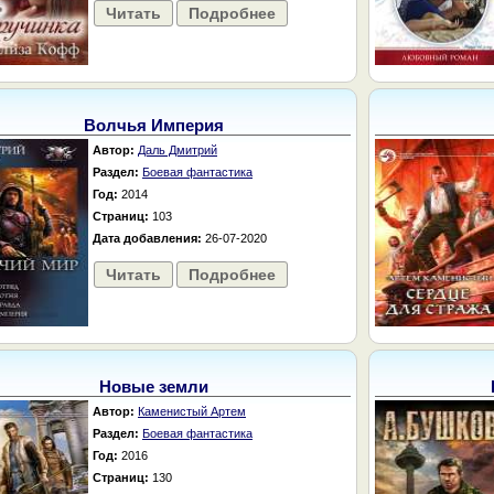
Читать
Подробнее
Волчья Империя
Автор:
Даль Дмитрий
Раздел:
Боевая фантастика
Год:
2014
Страниц:
103
Дата добавления:
26-07-2020
Читать
Подробнее
Новые земли
Автор:
Каменистый Артем
Раздел:
Боевая фантастика
Год:
2016
Страниц:
130