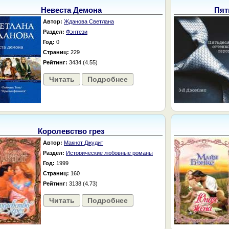
Невеста Демона
Пят
Автор:
Жданова Светлана
Раздел:
Фэнтези
Год:
0
Страниц:
229
Рейтинг:
3434 (4.55)
Читать
Подробнее
Королевство грез
Автор:
Макнот Джудит
Раздел:
Исторические любовные романы
Год:
1999
Страниц:
160
Рейтинг:
3138 (4.73)
Читать
Подробнее