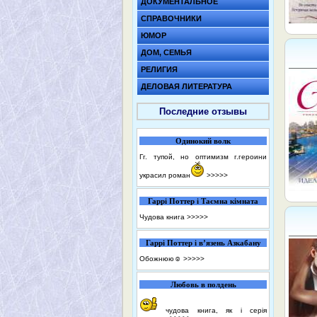
ДОКУМЕНТАЛЬНОЕ
СПРАВОЧНИКИ
ЮМОР
ДОМ, СЕМЬЯ
РЕЛИГИЯ
ДЕЛОВАЯ ЛИТЕРАТУРА
Последние отзывы
Одинокий волк
Гг. тупой, но оптимизм г.героини
украсил роман
>>>>>
Гаррі Поттер і Таємна кімната
Чудова книга
>>>>>
Гаррі Поттер і в’язень Азкабану
Обожнюю☺️
>>>>>
Любовь в полдень
чудова книга, як і серія