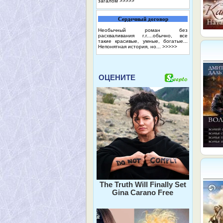
загалом
>>>>>
Сердечный договор
Необычный роман без
расхваливания г.г....обычно, все
такие красивые, умные, богатые...
Непонятная история, но...
>>>>>
ОЦЕНИТЕ
The Truth Will Finally Set
Gina Carano Free