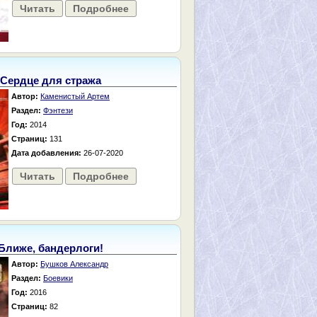
Читать
Подробнее
Сердце для стража
Автор:
Каменистый Артем
Раздел:
Фэнтези
Год:
2014
Страниц:
131
Дата добавления:
26-07-2020
Читать
Подробнее
Ближе, бандерлоги!
Автор:
Бушков Александр
Раздел:
Боевики
Год:
2016
Страниц:
82