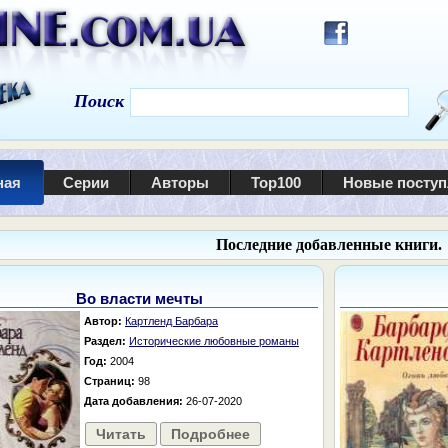
Поиск
ная
Серии
Авторы
Top100
Новые посту
Последние добавленные книги.
Во власти мечты
Автор:
Картленд Барбара
Раздел:
Исторические любовные романы
Год:
2004
Страниц:
98
Дата добавления:
26-07-2020
Читать
Подробнее