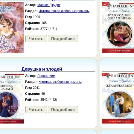
Автор:
Макнот Джудит
Раздел:
Исторические любовные романы
Год:
1999
Страниц:
165
Рейтинг:
3777 (4.71)
Читать
Подробнее
Девушка и злодей
Автор:
Лоренс Ким
Раздел:
Короткие любовные романы
Год:
2011
Страниц:
49
Рейтинг:
3542 (4.42)
Читать
Подробнее