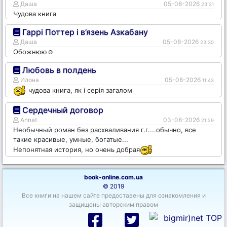
Даша
05-08-2026
23:31
Чудова книга
Гаррі Поттер і в’язень Азкабану
Даша
05-08-2026
23:30
Обожнюю☺️
Любовь в полдень
Илона
05-08-2026
11:43
чудова книга, як і серія загалом
Сердечный договор
Annat
03-08-2026
21:29
Необычный роман без расхваливания г.г....обычно, все
такие красивые, умные, богатые...
Непонятная история, но очень добрая
book-online.com.ua
© 2019
Все книги на нашем сайте предоставены для ознакомления и
защищены авторским правом