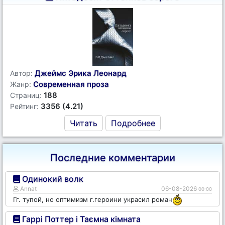
Джеймс Эрика Леонард
Автор:
Современная проза
Жанр:
188
Страниц:
3356 (4.21)
Рейтинг:
Читать
Подробнее
Последние комментарии
Одинокий волк
Annat
06-08-2026
00:00
Гг. тупой, но оптимизм г.героини украсил роман
Гаррі Поттер і Таємна кімната